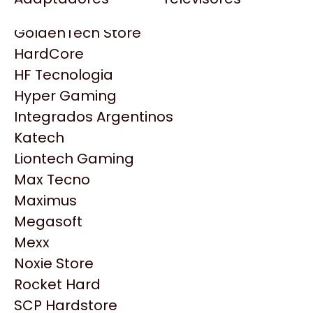
Gezatek
Gigabyte Aorus
GoldenTech Store
HP
HardCore
HyperX
HF Tecnologia
INNO3D
Hyper Gaming
Intel
Integrados Argentinos
Kingston
Katech
Lenovo
Liontech Gaming
Logitech
Max Tecno
MSI
Maximus
NVIDIA GeForce
Productos
Megasoft
NZXT
Mexx
PNY
Noxie Store
Similares
Palit
Rocket Hard
Philips
SCP Hardstore
Explorá más productos similares