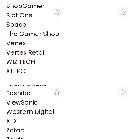
PowerColor
ShopGamer
Razer
Slot One
Redragon
Space
Samsung
The Gamer Shop
Sandisk
Venex
Sapphire
Vertex Retail
Seagate
MAX TECNO
MAX TECNO
WIZ TECH
FORMULARIO REMITO
FORMULARIO REMITO
Sentey
MENDOZA X 1000 HOJAS
BARRACAS X 1000 HOJAS
XT-PC
$433
$274
Solarmax
Thermaltake
Toshiba
ViewSonic
Western Digital
XFX
Zotac
MAX TECNO
MAX TECNO