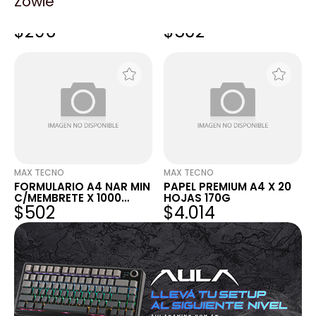
Zowie
FORMULARIO REMITO
FORMULARIO A4 NAR MIN
SAN NICOLAS X 1000
SOLO FONDO X 1000
$296
$502
HOJAS
HOJAS
MAX TECNO
MAX TECNO
FORMULARIO A4 NAR MIN
PAPEL PREMIUM A4 X 20
C/MEMBRETE X 1000
HOJAS 170G
$502
$4.014
HOJAS