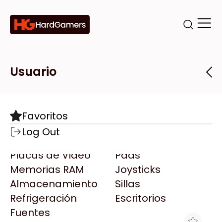
Categorías
Marcas
Tiendas
Usuario
Componentes
Accesorios
Todas las Marcas
Destacadas
Favoritos
Motherboards
Teclados
AMD
Log Out
Microprocesadores
Mouse
AOC
Placas de Video
Pads
AULA
Memorias RAM
Joysticks
Acer
Almacenamiento
Sillas
Adata
Refrigeración
Escritorios
AeroCool
Fuentes
Antec