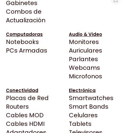
Gabinetes
Arkham
Combos de
FORMULARIO REMITO ZAVALLA X 1000
Asrock
Actualización
HOJAS
Asus
$296
BenQ
Computadoras
Audio & Video
Ver producto en la página de Max Tecno
Notebooks
Monitores
CX
Todas las Tiendas
PCs Armadas
Auriculares
Cooler Master
37 Bytes
Parlantes
Corsair
Acuario Insumos
Webcams
Cougar
ArmyTech
Microfonos
Crucial
Backup Computación
Deepcool
Conectividad
Electrónica
Click Gaming
Dell
Placas de Red
Smartwatches
Compufan Store
EVGA
Routers
Smart Bands
Dinobyte
Gamemax
Cables MOD
Celulares
Full H4rd
Genesis
Cables HDMI
Tablets
Gaming City
Adaptadores
Genius
Televisores