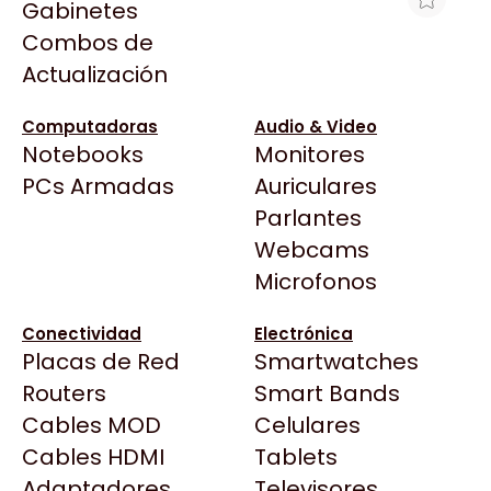
Gabinetes
Arkham
Combos de
LTO HPE ULTRIUM UNIVERSAL
Asrock
Actualización
CLEANING CARTRIDGE
Asus
$116.310
BenQ
Computadoras
Audio & Video
Ver producto en la página de Max Tecno
Notebooks
Monitores
CX
Todas las Tiendas
PCs Armadas
Auriculares
Cooler Master
37 Bytes
Parlantes
Corsair
Acuario Insumos
Webcams
Cougar
ArmyTech
Microfonos
Crucial
Backup Computación
Deepcool
Conectividad
Electrónica
Click Gaming
Dell
Placas de Red
Smartwatches
Compufan Store
EVGA
Routers
Smart Bands
Dinobyte
Gamemax
Cables MOD
Celulares
Full H4rd
Genesis
Cables HDMI
Tablets
Gaming City
Adaptadores
Genius
Televisores