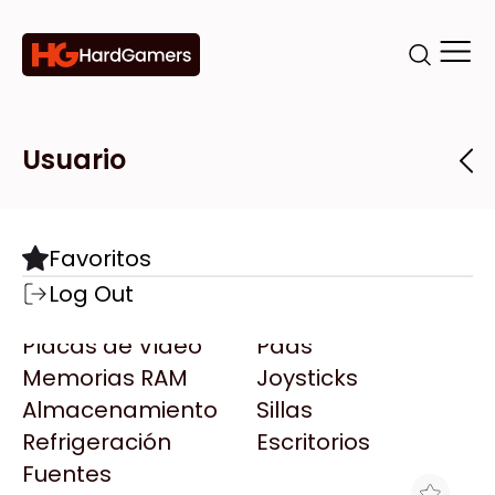
Categorías
Marcas
Tiendas
Usuario
Componentes
Accesorios
Todas las Marcas
Destacadas
Favoritos
Motherboards
Teclados
AMD
Log Out
Microprocesadores
Mouse
AOC
Placas de Video
Pads
AULA
Memorias RAM
Joysticks
Acer
Almacenamiento
Sillas
Adata
Refrigeración
Escritorios
AeroCool
Fuentes
Antec