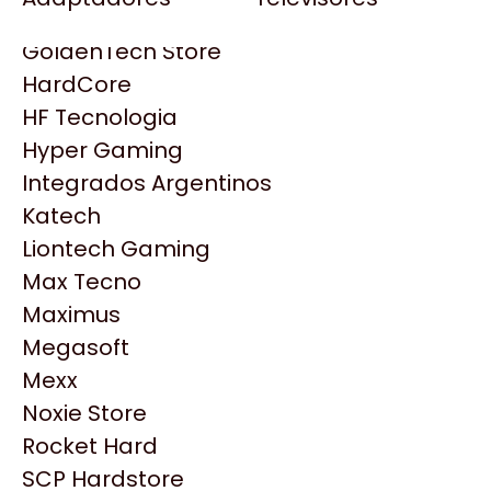
Gezatek
Gigabyte Aorus
GoldenTech Store
HP
HardCore
HyperX
HF Tecnologia
INNO3D
Hyper Gaming
Intel
Integrados Argentinos
Kingston
Katech
Lenovo
Liontech Gaming
Logitech
Max Tecno
MSI
Maximus
NVIDIA GeForce
Productos
Megasoft
NZXT
Mexx
PNY
Noxie Store
Similares
Palit
Rocket Hard
Philips
SCP Hardstore
Explorá más productos similares