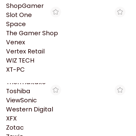
PowerColor
ShopGamer
Razer
Slot One
Redragon
Space
Samsung
The Gamer Shop
Sandisk
Venex
Sapphire
Vertex Retail
Seagate
MAX TECNO
COMPEL
WIZ TECH
LTO-9 HPE ULTRIUM 45TB
HPE LTO-9 ULTRIUM 45TB
Sentey
RW DATA CARTRIDGE
RW DATA CARTRIDGE
XT-PC
$292.787
$275.273
Solarmax
Thermaltake
Toshiba
ViewSonic
Western Digital
XFX
Zotac
MAX TECNO
SHOPGAMER