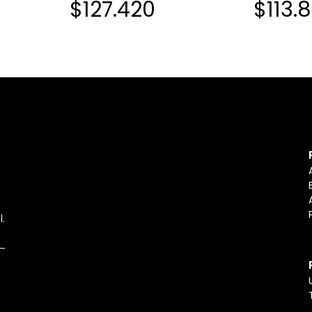
$127.420
$113.8
l.