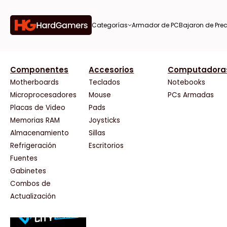
Categorías
Armador de PC
Bajaron de Prec
orías
Componentes
Accesorios
Computadora
AMD
CX
37 Bytes
Gigabyte Ao
Tiendas destacadas
or de
Motherboards
Teclados
Notebooks
AOC
Cooler Master
Acuario Insumos
HP
Microprocesadores
Mouse
PCs Armadas
AULA
Corsair
ArmyTech
HyperX
Placas de Video
Pads
Acer
Cougar
Backup Computación
INNO3D
Memorias RAM
Joysticks
on de
Adata
Crucial
Click Gaming
Intel
Almacenamiento
Sillas
AeroCool
Deepcool
Compufan Store
Kingston
Antec
Dell
Dinobyte
Lenovo
Refrigeración
Escritorios
Arkham
EVGA
Full H4rd
Logitech
Fuentes
as
Asrock
Gamemax
Gaming City
MSI
Gabinetes
Asus
Genesis
Gezatek
NVIDIA GeFo
Combos de
BenQ
Genius
GoldenTech Store
NZXT
s
Actualización