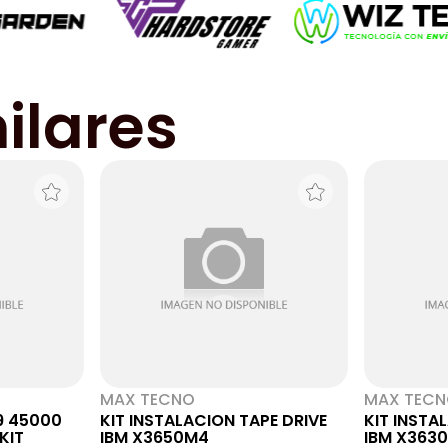
ilares
MAX TECNO
MAX TEC
9 45000
KIT INSTALACION TAPE DRIVE
KIT INSTA
KIT
IBM X3650M4
IBM X363