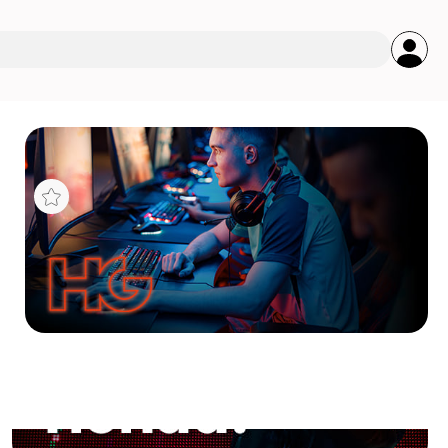
s
IVE