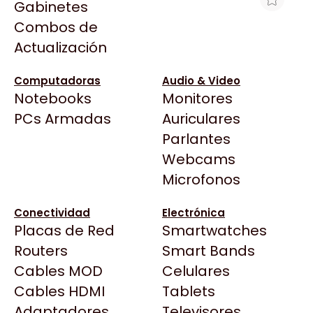
Gabinetes
Arkham
Combos de
MEDIA CONVERTER TP-LINK MC111CS
Asrock
Actualización
10/100 SM SC 20KMS
Asus
$47.437
BenQ
Computadoras
Audio & Video
Ver producto en la página de Max Tecno
Notebooks
Monitores
CX
Todas las Tiendas
PCs Armadas
Auriculares
Cooler Master
37 Bytes
Parlantes
Corsair
Acuario Insumos
Webcams
Cougar
ArmyTech
Microfonos
Crucial
Backup Computación
Deepcool
Conectividad
Electrónica
Click Gaming
Dell
Placas de Red
Smartwatches
Compufan Store
EVGA
Routers
Smart Bands
Dinobyte
Gamemax
Cables MOD
Celulares
Full H4rd
Genesis
Cables HDMI
Tablets
Gaming City
Adaptadores
Genius
Televisores