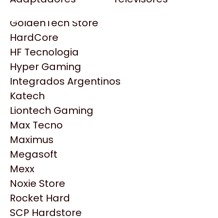
Gezatek
Gigabyte Aorus
GoldenTech Store
HP
HardCore
HyperX
HF Tecnologia
INNO3D
Hyper Gaming
Intel
Integrados Argentinos
Kingston
Katech
Lenovo
Liontech Gaming
Logitech
Max Tecno
MSI
Maximus
NVIDIA GeForce
Productos
Megasoft
NZXT
Mexx
PNY
Noxie Store
Similares
Palit
Rocket Hard
Philips
SCP Hardstore
Explorá más productos similares