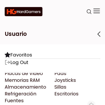
Categorías
Marcas
Tiendas
Usuario
Componentes
Accesorios
Todas las Marcas
Destacadas
Favoritos
Motherboards
Teclados
AMD
Log Out
Microprocesadores
Mouse
AOC
Placas de Video
Pads
AULA
Memorias RAM
Joysticks
Acer
Almacenamiento
Sillas
Adata
Refrigeración
Escritorios
AeroCool
Fuentes
Antec