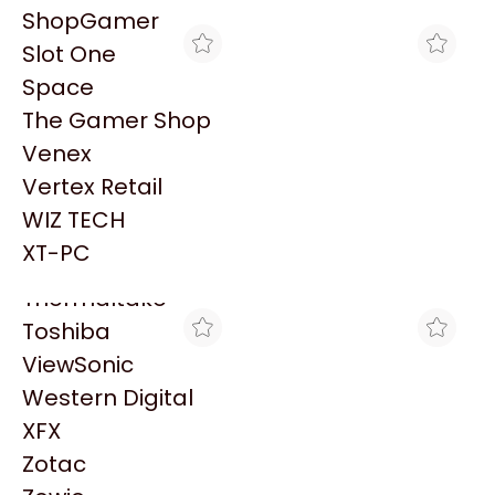
PowerColor
ShopGamer
Razer
Slot One
Redragon
Space
Samsung
The Gamer Shop
Sandisk
Venex
Sapphire
Vertex Retail
Seagate
BLACK
BLACK
WIZ TECH
CONVERTER TP LINK SM
CONVERTER TP LINK SM
Sentey
10/100 CONECTOR SC
10/100 CONECTOR
XT-PC
$73.353
$51.771
SC/UPC
Solarmax
Thermaltake
Toshiba
ViewSonic
Western Digital
XFX
Zotac
MAX TECNO
MAX TECNO