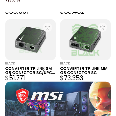
Zowie
MEDIA CONVERTER TP-
MEDIA CONVERTER TP-
LINK MC110CS 10/100 SC
LINK MC100M 10/100 MM
$59.661
$58.452
20-60KM
SC 2KM
BLACK
BLACK
CONVERTER TP LINK SM
CONVERTER TP LINK MM
GB CONECTOR SC/UPC
GB CONECTOR SC
$51.771
$73.353
10/100MBPS