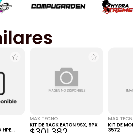
ilares
MAX TECNO
MAX TEC
KIT DE RACK EATON 9SX, 9PX
KIT DE MO
$301.382
D HPE
3572