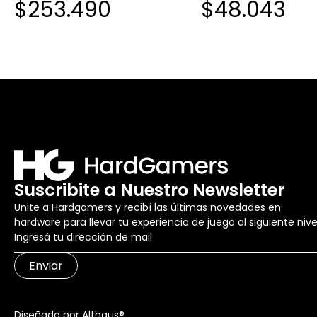
$253.490
$48.043
ARUBA AP-MNT-D
Suscribite a Nuestro Newsletter
Unite a Hardgamers y recibí las últimas novedades en
hardware para llevar tu experiencia de juego al siguiente nive
Enviar
Diseñado por Althaus®