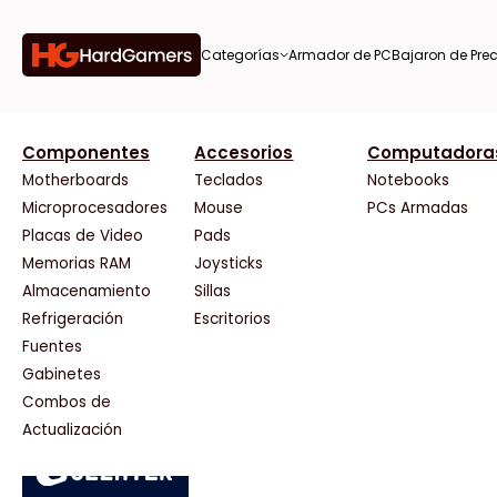
Categorías
Armador de PC
Bajaron de Prec
orías
Componentes
Accesorios
Computadora
AMD
CX
37 Bytes
Gigabyte Ao
Tiendas destacadas
or de
Motherboards
Teclados
Notebooks
AOC
Cooler Master
Acuario Insumos
HP
Microprocesadores
Mouse
PCs Armadas
AULA
Corsair
ArmyTech
HyperX
Placas de Video
Pads
Acer
Cougar
Backup Computación
INNO3D
Memorias RAM
Joysticks
on de
Adata
Crucial
Click Gaming
Intel
Almacenamiento
Sillas
AeroCool
Deepcool
Compufan Store
Kingston
Antec
Dell
Dinobyte
Lenovo
Refrigeración
Escritorios
Arkham
EVGA
Full H4rd
Logitech
Fuentes
as
Asrock
Gamemax
Gaming City
MSI
Gabinetes
Asus
Genesis
Gezatek
NVIDIA GeFo
Combos de
BenQ
Genius
GoldenTech Store
NZXT
s
Actualización