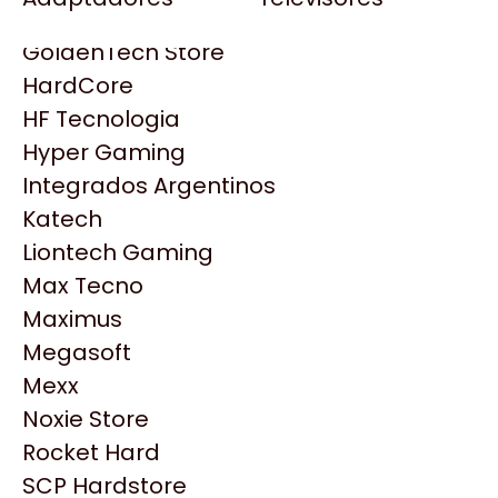
Gezatek
Gigabyte Aorus
GoldenTech Store
HP
HardCore
HyperX
HF Tecnologia
INNO3D
Hyper Gaming
Intel
Integrados Argentinos
Kingston
Katech
Lenovo
Liontech Gaming
Logitech
Max Tecno
MSI
Maximus
NVIDIA GeForce
Productos
Megasoft
NZXT
Mexx
PNY
Noxie Store
Similares
Palit
Rocket Hard
Philips
SCP Hardstore
Explorá más productos similares