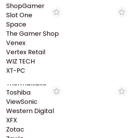
PowerColor
ShopGamer
Razer
Slot One
Redragon
Space
Samsung
The Gamer Shop
Sandisk
Venex
Sapphire
Vertex Retail
Seagate
TRYHARDWARE
MAX TECNO
WIZ TECH
CINTA EPSON NEGRO
EPSON CINTA S015631
Sentey
ERC-38B
P/LX-350
XT-PC
$3.979
$12.566
Solarmax
Thermaltake
Toshiba
ViewSonic
Western Digital
XFX
Zotac
TRYHARDWARE
MAX TECNO