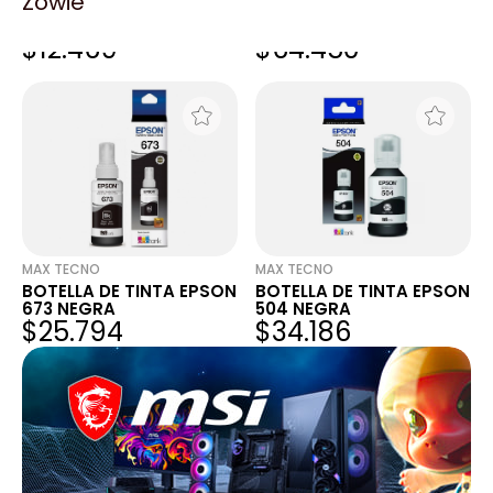
Zowie
CINTA EPSON NEGRO
EPSON CAJA
FX890
MANTENIMIENTO
$12.469
$64.450
P/L8160/L8180
MAX TECNO
MAX TECNO
BOTELLA DE TINTA EPSON
BOTELLA DE TINTA EPSON
673 NEGRA
504 NEGRA
$25.794
$34.186