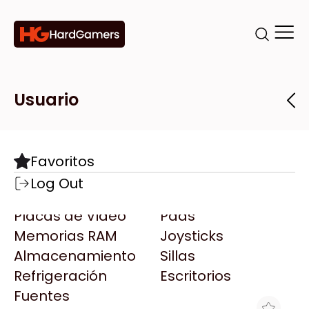
Categorías
Marcas
Tiendas
Usuario
Componentes
Accesorios
Todas las Marcas
Destacadas
Favoritos
Motherboards
Teclados
AMD
Log Out
Microprocesadores
Mouse
AOC
Placas de Video
Pads
AULA
Memorias RAM
Joysticks
Acer
Almacenamiento
Sillas
Adata
Refrigeración
Escritorios
AeroCool
Fuentes
Antec