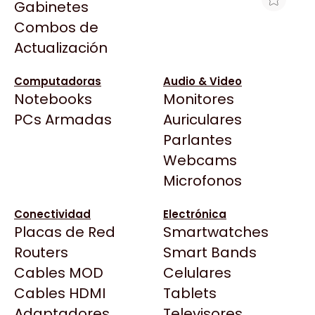
Gabinetes
Arkham
Combos de
EPSON CINTA ERC-32B NEGRA P/ TM-
Asrock
Actualización
U675/H6000
Asus
$6.614
BenQ
Computadoras
Audio & Video
Ver producto en la página de Max Tecno
Notebooks
Monitores
CX
Todas las Tiendas
PCs Armadas
Auriculares
Cooler Master
37 Bytes
Parlantes
Corsair
Acuario Insumos
Webcams
Cougar
ArmyTech
Microfonos
Crucial
Backup Computación
Deepcool
Conectividad
Electrónica
Click Gaming
Dell
Placas de Red
Smartwatches
Compufan Store
EVGA
Routers
Smart Bands
Dinobyte
Gamemax
Cables MOD
Celulares
Full H4rd
Genesis
Cables HDMI
Tablets
Gaming City
Adaptadores
Genius
Televisores