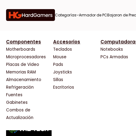
Categorías
Armador de PC
Bajaron de Prec
orías
Componentes
Accesorios
Computadora
AMD
CX
37 Bytes
Gigabyte Ao
Tiendas destacadas
or de
Motherboards
Teclados
Notebooks
AOC
Cooler Master
Acuario Insumos
HP
Microprocesadores
Mouse
PCs Armadas
AULA
Corsair
ArmyTech
HyperX
Placas de Video
Pads
Acer
Cougar
Backup Computación
INNO3D
Memorias RAM
Joysticks
on de
Adata
Crucial
Click Gaming
Intel
Almacenamiento
Sillas
AeroCool
Deepcool
Compufan Store
Kingston
Antec
Dell
Dinobyte
Lenovo
Refrigeración
Escritorios
Arkham
EVGA
Full H4rd
Logitech
Fuentes
as
Asrock
Gamemax
Gaming City
MSI
Gabinetes
Asus
Genesis
Gezatek
NVIDIA GeFo
Combos de
BenQ
Genius
GoldenTech Store
NZXT
s
Actualización