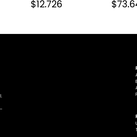
$12.726
$73.6
l.