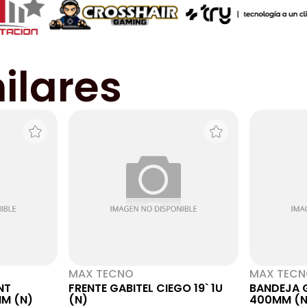
ilares
MAX TECNO
MAX TEC
NT
FRENTE GABITEL CIEGO 19` 1U
BANDEJA G
M (N)
(N)
400MM (N