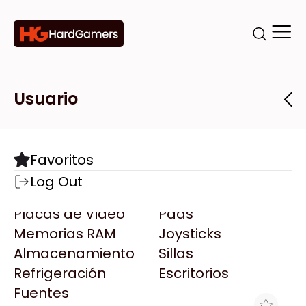
Categorías
Marcas
Tiendas
Usuario
Componentes
Accesorios
Todas las Marcas
Destacadas
Favoritos
Motherboards
Teclados
AMD
Log Out
Microprocesadores
Mouse
AOC
Placas de Video
Pads
AULA
Memorias RAM
Joysticks
Acer
Almacenamiento
Sillas
Adata
Refrigeración
Escritorios
AeroCool
Fuentes
Antec