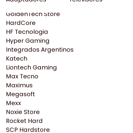
Gezatek
Gigabyte Aorus
GoldenTech Store
HP
HardCore
HyperX
HF Tecnologia
INNO3D
Hyper Gaming
Intel
Integrados Argentinos
Kingston
Katech
Lenovo
Liontech Gaming
Logitech
Max Tecno
MSI
Maximus
NVIDIA GeForce
Productos
Megasoft
NZXT
Mexx
PNY
Noxie Store
Similares
Palit
Rocket Hard
Philips
SCP Hardstore
Explorá más productos similares