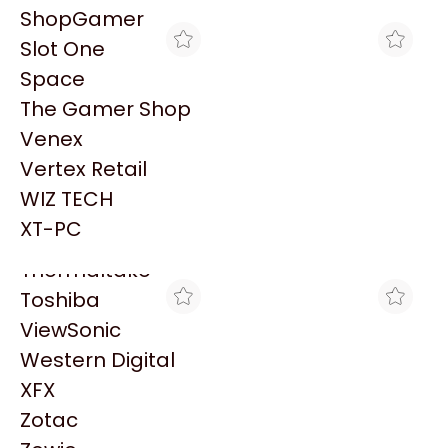
PowerColor
ShopGamer
Razer
Slot One
Redragon
Space
Samsung
The Gamer Shop
Sandisk
Venex
Sapphire
Vertex Retail
Seagate
BLACK
CLICK GAMING
WIZ TECH
MEMORIA DELL 32GB
MEMORIA DELL 64GB
Sentey
DDR5 RDIMM 5600 MT/S
DDR5 RDIMM 5600 MT/S
XT-PC
$4.950.974
$6.887.000
ECC
Solarmax
Thermaltake
Toshiba
ViewSonic
Western Digital
XFX
Zotac
MAX TECNO
COMPEL