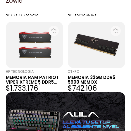
Zowie
MEMORIA DELL 64GB
MEMORIA RAM KINGSTON
DDR5 RDIMM 5600 MT/S
16GB 5600 MT/S DDR5
$7.117.058
$485.221
ECC
MODULE KCP556US8-16
HF TECNOLOGIA
XT-PC
MEMORIA RAM PATRIOT
MEMORIA 32GB DDR5
VIPER XTREME 5 DDR5
5600 MEMOX
$1.733.176
$742.106
32GB 7000 MT/S CL32
BLK HS KIT (2X16GB)