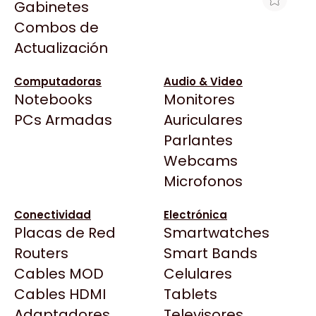
Gabinetes
Arkham
Combos de
MEMORIA DELL 32GB DDR5 RDIMM
Asrock
Actualización
5600 MT/S
Asus
$4.479.251
BenQ
Computadoras
Audio & Video
Ver producto en la página de Max Tecno
Notebooks
Monitores
CX
Todas las Tiendas
PCs Armadas
Auriculares
Cooler Master
37 Bytes
Parlantes
Corsair
Acuario Insumos
Webcams
Cougar
ArmyTech
Microfonos
Crucial
Backup Computación
Deepcool
Conectividad
Electrónica
Click Gaming
Dell
Placas de Red
Smartwatches
Compufan Store
EVGA
Routers
Smart Bands
Dinobyte
Gamemax
Cables MOD
Celulares
Full H4rd
Genesis
Cables HDMI
Tablets
Gaming City
Adaptadores
Genius
Televisores