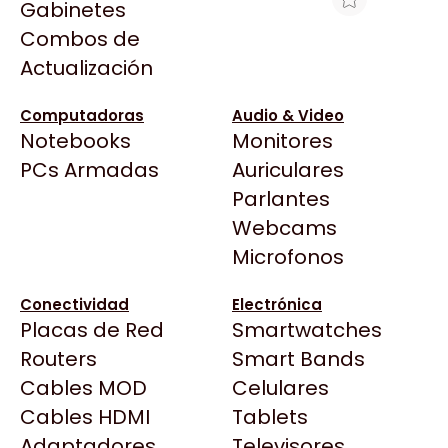
Gabinetes
Arkham
Combos de
KIOSKO INTERACTIVO SERIE ATRIA
Asrock
Actualización
Asus
$5.702.181
BenQ
Ver producto en la página de Max Tecno
Computadoras
Audio & Video
Notebooks
Monitores
CX
Todas las Tiendas
PCs Armadas
Auriculares
Cooler Master
37 Bytes
Parlantes
Corsair
Acuario Insumos
Webcams
Cougar
ArmyTech
Microfonos
Crucial
Backup Computación
Deepcool
Conectividad
Electrónica
Click Gaming
Dell
Placas de Red
Smartwatches
Compufan Store
EVGA
Routers
Smart Bands
Dinobyte
Gamemax
Cables MOD
Celulares
Full H4rd
Genesis
Cables HDMI
Tablets
Gaming City
Adaptadores
Genius
Televisores