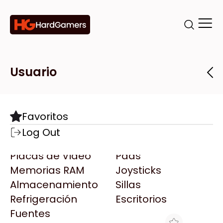
Categorías
Marcas
Tiendas
Usuario
Componentes
Accesorios
Todas las Marcas
Destacadas
Favoritos
Motherboards
Teclados
AMD
Log Out
Microprocesadores
Mouse
AOC
Placas de Video
Pads
AULA
Memorias RAM
Joysticks
Acer
Almacenamiento
Sillas
Adata
Refrigeración
Escritorios
AeroCool
Fuentes
Antec