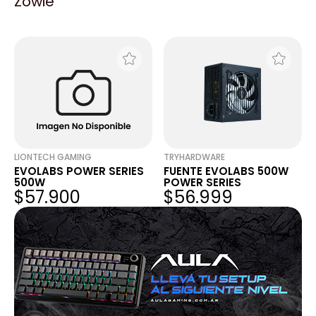
Zowie
600W
500W
$74.591
$65.208
LIONTECH GAMING
TRYHARDWARE
EVOLABS POWER SERIES
FUENTE EVOLABS 500W
500W
POWER SERIES
$57.900
$56.999