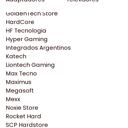
Gezatek
Gigabyte Aorus
GoldenTech Store
HP
HardCore
HyperX
HF Tecnologia
INNO3D
Hyper Gaming
Intel
Integrados Argentinos
Kingston
Katech
Lenovo
Liontech Gaming
Logitech
Max Tecno
MSI
Maximus
Productos
NVIDIA GeForce
Megasoft
NZXT
Mexx
Similares
PNY
Noxie Store
Palit
Rocket Hard
Philips
Explorá más productos similares
SCP Hardstore