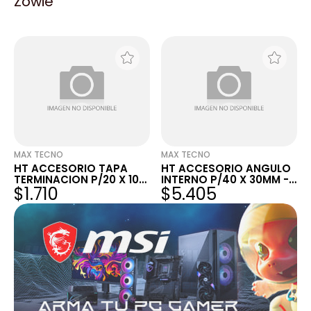
Zowie
FINAL P/27X30 - X 25U
C/BASE Y TAPA. X 6U
$4.652
$6.363
MAX TECNO
MAX TECNO
HT ACCESORIO TAPA
HT ACCESORIO ANGULO
TERMINACION P/20 X 10
INTERNO P/40 X 30MM -
$1.710
$5.405
MM - X25U
X 25U