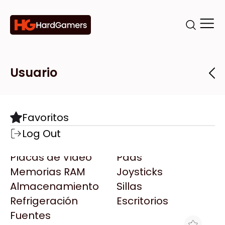
Categorías
Marcas
Tiendas
Usuario
Componentes
Accesorios
Todas las Marcas
Destacadas
Favoritos
Motherboards
Teclados
AMD
Log Out
Microprocesadores
Mouse
AOC
Placas de Video
Pads
AULA
Memorias RAM
Joysticks
Acer
Almacenamiento
Sillas
Adata
Refrigeración
Escritorios
AeroCool
Fuentes
Antec