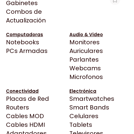
Gabinetes
Arkham
Combos de
HT ACCESORIO TAPA TERMINAL X 10U
Asrock
Actualización
Asus
$6.477
BenQ
Ver producto en la página de Max Tecno
Computadoras
Audio & Video
Notebooks
Monitores
CX
Todas las Tiendas
PCs Armadas
Auriculares
Cooler Master
37 Bytes
Parlantes
Corsair
Acuario Insumos
Webcams
Cougar
ArmyTech
Microfonos
Crucial
Backup Computación
Deepcool
Conectividad
Electrónica
Click Gaming
Dell
Placas de Red
Smartwatches
Compufan Store
EVGA
Routers
Smart Bands
Dinobyte
Gamemax
Cables MOD
Celulares
Full H4rd
Genesis
Cables HDMI
Tablets
Gaming City
Adaptadores
Genius
Televisores