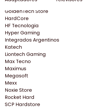
Gezatek
Gigabyte Aorus
GoldenTech Store
HP
HardCore
HyperX
HF Tecnologia
INNO3D
Hyper Gaming
Intel
Integrados Argentinos
Kingston
Katech
Lenovo
Liontech Gaming
Logitech
Max Tecno
MSI
Maximus
Productos
NVIDIA GeForce
Megasoft
NZXT
Mexx
Similares
PNY
Noxie Store
Palit
Rocket Hard
Philips
Explorá más productos similares
SCP Hardstore