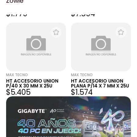
Zowie
HT ACCESORIO UNION T
HT ACCESORIO UNION T
PLANA P/20 X 10 MM X
PLANA P/40X30 BOLSA X
$1.779
$7.594
25U
25U
MAX TECNO
MAX TECNO
HT ACCESORIO UNION
HT ACCESORIO UNION
P/40 X 30 MM X 25U
PLANA P/14 X 7 MM X 25U
$5.405
$1.574