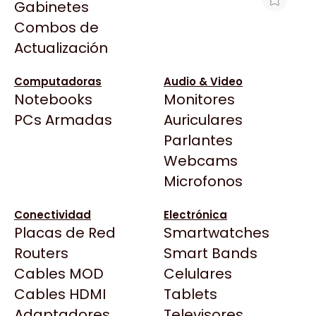
Gabinetes
Arkham
Combos de
HT ACCESORIO UNION P/20 X 10MM
Asrock
Actualización
MARF BOLSA X 25U
Asus
$1.779
BenQ
Computadoras
Audio & Video
Ver producto en la página de Max Tecno
Notebooks
Monitores
CX
Todas las Tiendas
PCs Armadas
Auriculares
Cooler Master
37 Bytes
Parlantes
Corsair
Acuario Insumos
Webcams
Cougar
ArmyTech
Microfonos
Crucial
Backup Computación
Deepcool
Conectividad
Electrónica
Click Gaming
Dell
Placas de Red
Smartwatches
Compufan Store
EVGA
Routers
Smart Bands
Dinobyte
Gamemax
Cables MOD
Celulares
Full H4rd
Genesis
Cables HDMI
Tablets
Gaming City
Adaptadores
Genius
Televisores