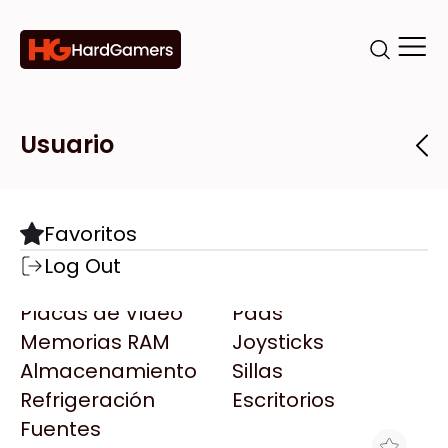
Categorías
Marcas
Tiendas
Usuario
Componentes
Accesorios
Todas las Marcas
Destacadas
Favoritos
Motherboards
Teclados
AMD
Log Out
Microprocesadores
Mouse
AOC
Placas de Video
Pads
AULA
Memorias RAM
Joysticks
Acer
Almacenamiento
Sillas
Adata
Refrigeración
Escritorios
AeroCool
Fuentes
Antec