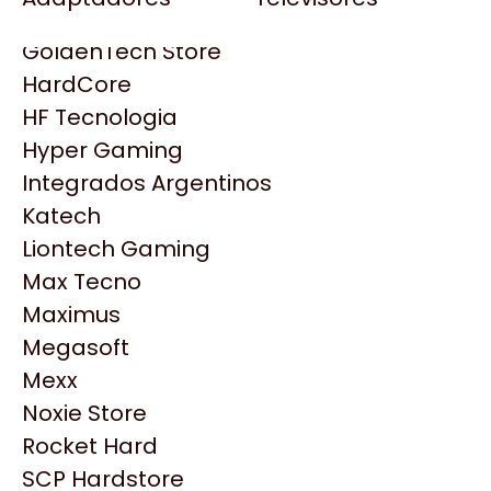
Gezatek
Gigabyte Aorus
GoldenTech Store
HP
HardCore
HyperX
HF Tecnologia
INNO3D
Hyper Gaming
Intel
Integrados Argentinos
Kingston
Katech
Lenovo
Liontech Gaming
Logitech
Max Tecno
MSI
Maximus
NVIDIA GeForce
Productos
Megasoft
NZXT
Mexx
PNY
Noxie Store
Similares
Palit
Rocket Hard
Philips
SCP Hardstore
Explorá más productos similares