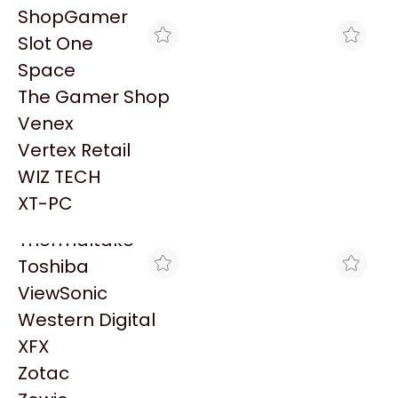
PowerColor
ShopGamer
Razer
Slot One
Redragon
Space
Samsung
The Gamer Shop
Sandisk
Venex
Sapphire
Vertex Retail
Seagate
MAX TECNO
MAX TECNO
WIZ TECH
HT ACCESORIO ANGULO
HT ACCESORIO ANGULO
Sentey
INT P/20 X 10MM X 25U
EXTERNO P/20 X 10MM - X
XT-PC
$1.779
$1.779
25U
Solarmax
Thermaltake
Toshiba
ViewSonic
Western Digital
XFX
Zotac
MAX TECNO
MAX TECNO