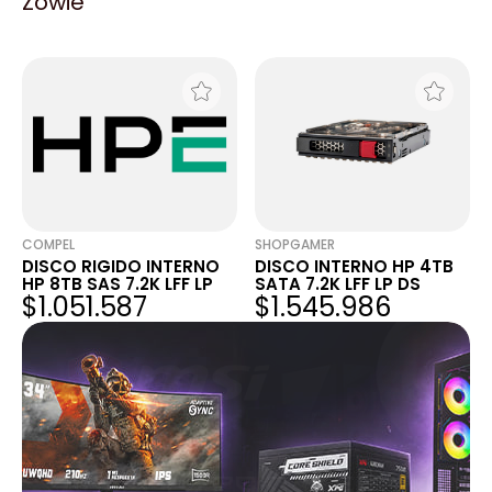
Zowie
SAS 7.2 LFF LP
HP 12TB SAS 7.2 LFF LP
$3.244.973
$2.751.942
COMPEL
SHOPGAMER
DISCO RIGIDO INTERNO
DISCO INTERNO HP 4TB
HP 8TB SAS 7.2K LFF LP
SATA 7.2K LFF LP DS
$1.051.587
$1.545.986