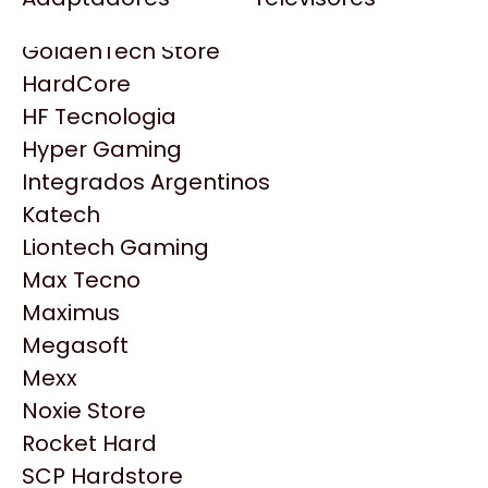
Gezatek
Gigabyte Aorus
GoldenTech Store
HP
HardCore
HyperX
HF Tecnologia
INNO3D
Hyper Gaming
Intel
Integrados Argentinos
Kingston
Katech
Lenovo
Liontech Gaming
Logitech
Max Tecno
MSI
Maximus
Productos
NVIDIA GeForce
Megasoft
NZXT
Mexx
Similares
PNY
Noxie Store
Palit
Rocket Hard
Philips
Explorá más productos similares
SCP Hardstore