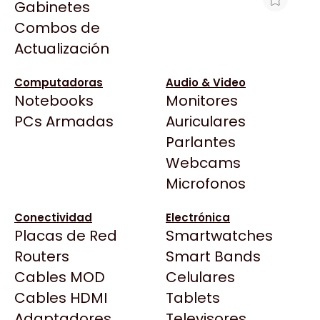
Gabinetes
Arkham
Combos de
HDD SAS HPE 12TB 7.2K LFF LP 512E DS
Asrock
Actualización
Asus
$2.696.893
BenQ
Ver producto en la página de Max Tecno
Computadoras
Audio & Video
Notebooks
Monitores
CX
Todas las Tiendas
PCs Armadas
Auriculares
Cooler Master
37 Bytes
Parlantes
Corsair
Acuario Insumos
Webcams
Cougar
ArmyTech
Microfonos
Crucial
Backup Computación
Deepcool
Conectividad
Electrónica
Click Gaming
Dell
Placas de Red
Smartwatches
Compufan Store
EVGA
Routers
Smart Bands
Dinobyte
Gamemax
Cables MOD
Celulares
Full H4rd
Genesis
Cables HDMI
Tablets
Gaming City
Adaptadores
Genius
Televisores