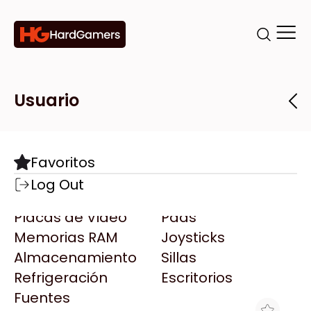
Categorías
Marcas
Tiendas
Usuario
Componentes
Accesorios
Todas las Marcas
Destacadas
Favoritos
Motherboards
Teclados
AMD
Log Out
Microprocesadores
Mouse
AOC
Placas de Video
Pads
AULA
Memorias RAM
Joysticks
Acer
Almacenamiento
Sillas
Adata
Refrigeración
Escritorios
AeroCool
Fuentes
Antec