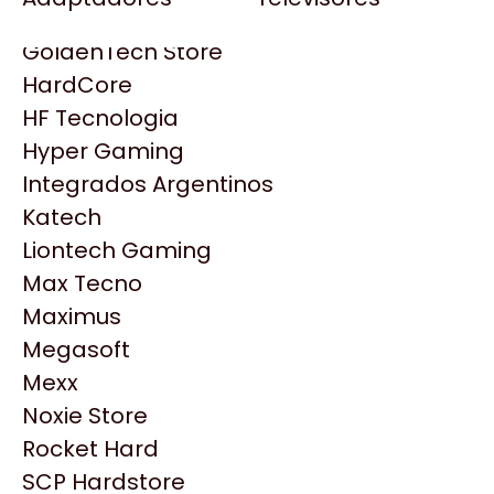
Gezatek
Gigabyte Aorus
GoldenTech Store
HP
HardCore
HyperX
HF Tecnologia
INNO3D
Hyper Gaming
Intel
Integrados Argentinos
Kingston
Katech
Lenovo
Liontech Gaming
Logitech
Max Tecno
MSI
Maximus
NVIDIA GeForce
Productos
Megasoft
NZXT
Mexx
PNY
Noxie Store
Similares
Palit
Rocket Hard
Philips
SCP Hardstore
Explorá más productos similares