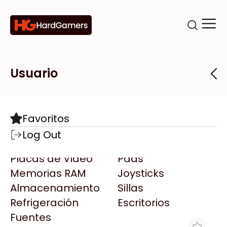
Categorías
Marcas
Tiendas
Usuario
Componentes
Accesorios
Todas las Marcas
Destacadas
Favoritos
Motherboards
Teclados
AMD
Log Out
Microprocesadores
Mouse
AOC
Placas de Video
Pads
AULA
Memorias RAM
Joysticks
Acer
Almacenamiento
Sillas
Adata
Refrigeración
Escritorios
AeroCool
Fuentes
Antec