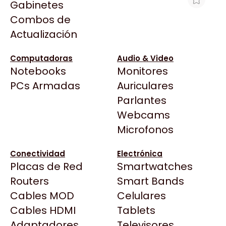
Gabinetes
Arkham
Combos de
MF BROTHER DCP-T530DW 28/11PPM
Asrock
Actualización
SIST CONTINUO
Asus
$568.784
BenQ
Computadoras
Audio & Video
Ver producto en la página de Max Tecno
Notebooks
Monitores
CX
Todas las Tiendas
PCs Armadas
Auriculares
Cooler Master
37 Bytes
Parlantes
Corsair
Acuario Insumos
Webcams
Cougar
ArmyTech
Microfonos
Crucial
Backup Computación
Deepcool
Conectividad
Electrónica
Click Gaming
Dell
Placas de Red
Smartwatches
Compufan Store
EVGA
Routers
Smart Bands
Dinobyte
Gamemax
Cables MOD
Celulares
Full H4rd
Genesis
Cables HDMI
Tablets
Gaming City
Adaptadores
Genius
Televisores