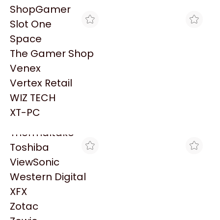
PowerColor
ShopGamer
Razer
Slot One
Redragon
Space
Samsung
The Gamer Shop
Sandisk
Venex
Sapphire
Vertex Retail
Seagate
MAX TECNO
MAX TECNO
WIZ TECH
MF BROTHER DCP-
MF BROTHER DCP-
Sentey
T830DW 28/11PPM SIST
T730DW 28/11PPM SIST
XT-PC
$846.562
$687.831
CONTINUO
CONTINUO
Solarmax
Thermaltake
Toshiba
ViewSonic
Western Digital
XFX
Zotac
MAX TECNO
MAX TECNO