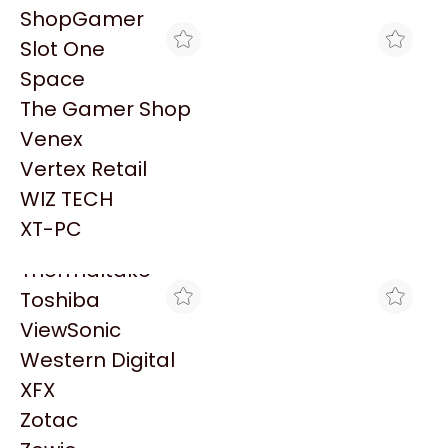
PowerColor
ShopGamer
Razer
Slot One
Redragon
Space
Samsung
The Gamer Shop
Sandisk
Venex
Sapphire
Vertex Retail
Seagate
MAX TECNO
MAX TECNO
WIZ TECH
LN HP 4003DW LASERJET
LN HP M111W LASERJET 21
Sentey
PRO 42 PPM WIFI
PPM WIFI
XT-PC
$892.043
$236.616
Solarmax
Thermaltake
Toshiba
ViewSonic
Western Digital
XFX
Zotac
XT-PC
FULL H4RD