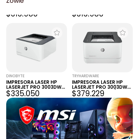
Zowie
IMPRESORA HP LASERJET
IMPRESORA HP LASERJET
PRO 3003DW WIFI
PRO 3003DW WIFI
$313.980
$313.980
3G654A
3G654A
DINOBYTE
TRYHARDWARE
IMPRESORA LASER HP
IMPRESORA LASER HP
LASERJET PRO 3003DW
LASERJET PRO 3003DW
$335.050
$379.229
MONO WIFI
WIFI MONOCROMÁTICA