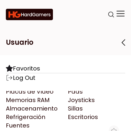
Categorías
Marcas
Tiendas
Usuario
Componentes
Accesorios
Todas las Marcas
Destacadas
Favoritos
Motherboards
Teclados
AMD
Log Out
Microprocesadores
Mouse
AOC
Placas de Video
Pads
AULA
Memorias RAM
Joysticks
Acer
Almacenamiento
Sillas
Adata
Refrigeración
Escritorios
AeroCool
Fuentes
Antec