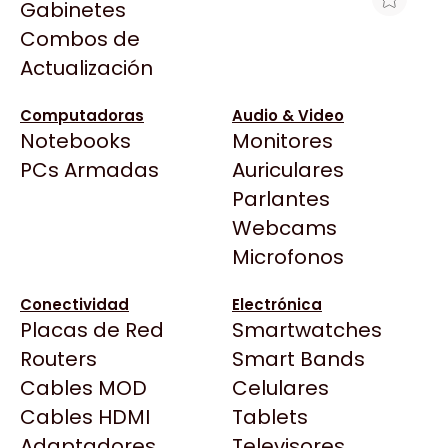
Gabinetes
Arkham
Combos de
LN HP 3003DW LASERJET PRO 33 PPM
Asrock
Actualización
WIFI
Asus
$341.522
BenQ
Computadoras
Audio & Video
Ver producto en la página de Max Tecno
Notebooks
Monitores
CX
Todas las Tiendas
PCs Armadas
Auriculares
Cooler Master
37 Bytes
Parlantes
Corsair
Acuario Insumos
Webcams
Cougar
ArmyTech
Microfonos
Crucial
Backup Computación
Deepcool
Conectividad
Electrónica
Click Gaming
Dell
Placas de Red
Smartwatches
Compufan Store
EVGA
Routers
Smart Bands
Dinobyte
Gamemax
Cables MOD
Celulares
Full H4rd
Genesis
Cables HDMI
Tablets
Gaming City
Adaptadores
Genius
Televisores