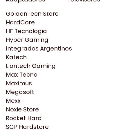
Gezatek
Gigabyte Aorus
GoldenTech Store
HP
HardCore
HyperX
HF Tecnologia
INNO3D
Hyper Gaming
Intel
Integrados Argentinos
Kingston
Katech
Lenovo
Liontech Gaming
Logitech
Max Tecno
MSI
Maximus
NVIDIA GeForce
Productos
Megasoft
NZXT
Mexx
PNY
Noxie Store
Similares
Palit
Rocket Hard
Philips
SCP Hardstore
Explorá más productos similares