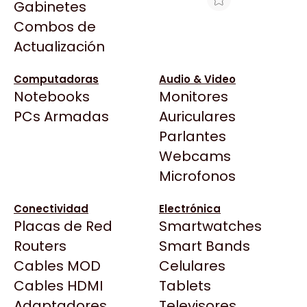
Gabinetes
Arkham
Combos de
LEXMARK FLASH 32MB 1021208
Asrock
Actualización
Asus
$25.409
BenQ
Ver producto en la página de Max Tecno
Computadoras
Audio & Video
Notebooks
Monitores
CX
Todas las Tiendas
PCs Armadas
Auriculares
Cooler Master
37 Bytes
Parlantes
Corsair
Acuario Insumos
Webcams
Cougar
ArmyTech
Microfonos
Crucial
Backup Computación
Deepcool
Conectividad
Electrónica
Click Gaming
Dell
Placas de Red
Smartwatches
Compufan Store
EVGA
Routers
Smart Bands
Dinobyte
Gamemax
Cables MOD
Celulares
Full H4rd
Genesis
Cables HDMI
Tablets
Gaming City
Adaptadores
Genius
Televisores