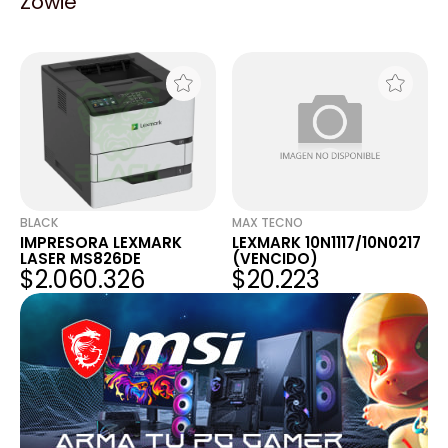
Zowie
C782X1CG CYAN
C782X1YG YELLOW
$26.999
$26.683
BLACK
MAX TECNO
IMPRESORA LEXMARK
LEXMARK 10N1117/10N0217
LASER MS826DE
(VENCIDO)
$2.060.326
$20.223