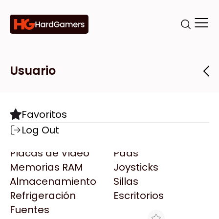
Categorías
Marcas
Tiendas
Usuario
Componentes
Accesorios
Todas las Marcas
Destacadas
Favoritos
Motherboards
Teclados
AMD
Log Out
Microprocesadores
Mouse
AOC
Placas de Video
Pads
AULA
Memorias RAM
Joysticks
Acer
Almacenamiento
Sillas
Adata
Refrigeración
Escritorios
AeroCool
Fuentes
Antec