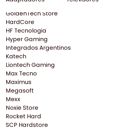
Gezatek
Gigabyte Aorus
GoldenTech Store
HP
HardCore
HyperX
HF Tecnologia
INNO3D
Hyper Gaming
Intel
Integrados Argentinos
Kingston
Katech
Lenovo
Liontech Gaming
Logitech
Max Tecno
MSI
Maximus
Productos
NVIDIA GeForce
Megasoft
NZXT
Mexx
Similares
PNY
Noxie Store
Palit
Rocket Hard
Philips
Explorá más productos similares
SCP Hardstore