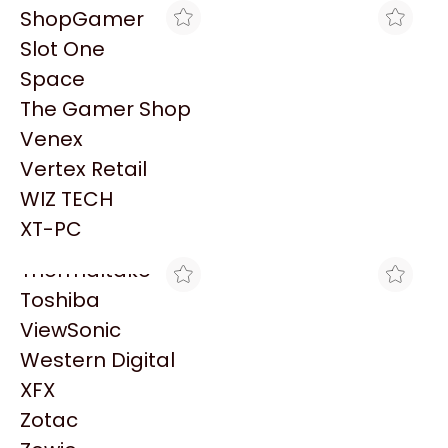
PowerColor
ShopGamer
Razer
Slot One
Redragon
Space
Samsung
The Gamer Shop
Sandisk
Venex
Sapphire
MAX TECNO
MAX TECNO
Vertex Retail
TONER LEXMARK
TONER LEXMARK
Seagate
C782X1MG MAGENTA
C780H1CG CYAN
WIZ TECH
Sentey
$26.683
$26.683
XT-PC
Solarmax
Thermaltake
Toshiba
ViewSonic
Western Digital
XFX
TRYHARDWARE
MAX TECNO
Zotac
TONER LEXMARK
TONER LEXMARK