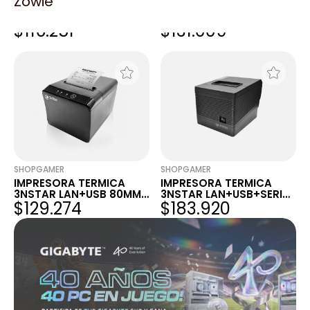
Zowie
IMPRESORA TERMICA
IMPRESORA TERMICA
OCOM 80MM
OCOM 80MM
$116.251
$131.009
USB+RS232+LAN+WIFI
USB+RS232+LAN+WIFI
SHOPGAMER
SHOPGAMER
IMPRESORA TERMICA
IMPRESORA TERMICA
3NSTAR LAN+USB 80MM
3NSTAR LAN+USB+SERIAL
$129.274
$183.920
NEGRO
80MM NEGRO