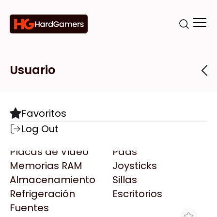
Categorías
Marcas
Tiendas
Usuario
Componentes
Accesorios
Todas las Marcas
Destacadas
Favoritos
Motherboards
Teclados
AMD
Log Out
Microprocesadores
Mouse
AOC
Placas de Video
Pads
AULA
Memorias RAM
Joysticks
Acer
Almacenamiento
Sillas
Adata
Refrigeración
Escritorios
AeroCool
Fuentes
Antec