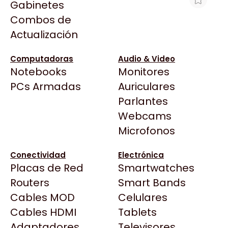
Gabinetes
Arkham
Combos de
IMPRESORA TERMICA OCOM 80MM
Asrock
Actualización
USB+RS232+LAN
Asus
$101.593
BenQ
Computadoras
Audio & Video
Ver producto en la página de Max Tecno
Notebooks
Monitores
CX
Todas las Tiendas
PCs Armadas
Auriculares
Cooler Master
37 Bytes
Parlantes
Corsair
Acuario Insumos
Webcams
Cougar
ArmyTech
Microfonos
Crucial
Backup Computación
Deepcool
Conectividad
Electrónica
Click Gaming
Dell
Placas de Red
Smartwatches
Compufan Store
EVGA
Routers
Smart Bands
Dinobyte
Gamemax
Cables MOD
Celulares
Full H4rd
Genesis
Cables HDMI
Tablets
Gaming City
Adaptadores
Genius
Televisores