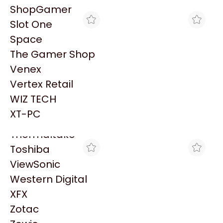
PowerColor
ShopGamer
Razer
Slot One
Redragon
Space
Samsung
The Gamer Shop
Sandisk
Venex
Sapphire
Vertex Retail
Seagate
BLACK
MAX TECNO
WIZ TECH
IMPRESORA TERMICA
IMPRESORA TERMICA
Sentey
OCOM 80MM
OCOM 80MM
XT-PC
$113.790
$99.980
USB+RS232+LAN
USB+RS232+LAN
Solarmax
Thermaltake
Toshiba
ViewSonic
Western Digital
XFX
Zotac
MAX TECNO
BLACK