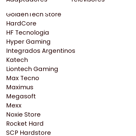
Gezatek
Gigabyte Aorus
GoldenTech Store
HP
HardCore
HyperX
HF Tecnologia
INNO3D
Hyper Gaming
Intel
Integrados Argentinos
Kingston
Katech
Lenovo
Liontech Gaming
Logitech
Max Tecno
MSI
Maximus
NVIDIA GeForce
Productos
Megasoft
NZXT
Mexx
PNY
Noxie Store
Similares
Palit
Rocket Hard
Philips
SCP Hardstore
Explorá más productos similares