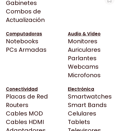
Gabinetes
Arkham
Combos de
HPE 480GB SATA MU SFF SC MV SSD
Asrock
Actualización
Asus
$1.956.096
BenQ
Ver producto en la página de Max Tecno
Computadoras
Audio & Video
Notebooks
Monitores
CX
Todas las Tiendas
PCs Armadas
Auriculares
Cooler Master
37 Bytes
Parlantes
Corsair
Acuario Insumos
Webcams
Cougar
ArmyTech
Microfonos
Crucial
Backup Computación
Deepcool
Conectividad
Electrónica
Click Gaming
Dell
Placas de Red
Smartwatches
Compufan Store
EVGA
Routers
Smart Bands
Dinobyte
Gamemax
Cables MOD
Celulares
Full H4rd
Genesis
Cables HDMI
Tablets
Gaming City
Adaptadores
Genius
Televisores