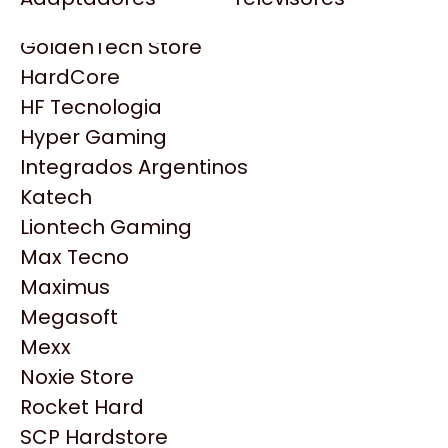
Gezatek
Gigabyte Aorus
GoldenTech Store
HP
HardCore
HyperX
HF Tecnologia
INNO3D
Hyper Gaming
Intel
Integrados Argentinos
Kingston
Katech
Lenovo
Liontech Gaming
Logitech
Max Tecno
MSI
Maximus
Productos
NVIDIA GeForce
Megasoft
NZXT
Mexx
Similares
PNY
Noxie Store
Palit
Rocket Hard
Philips
Explorá más productos similares
SCP Hardstore