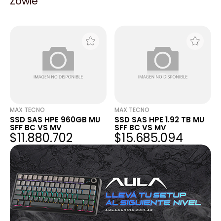
Zowie
SFF BC MV
SFF BC MV
$10.059.460
$22.163.386
MAX TECNO
MAX TECNO
SSD SAS HPE 960GB MU
SSD SAS HPE 1.92 TB MU
SFF BC VS MV
SFF BC VS MV
$11.880.702
$15.685.094