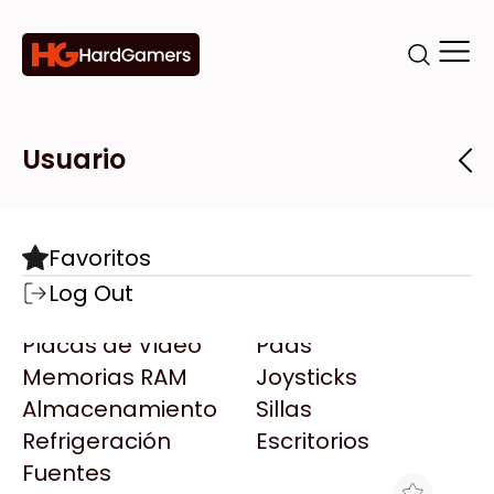
Categorías
Marcas
Tiendas
Usuario
Componentes
Accesorios
Todas las Marcas
Destacadas
Favoritos
Motherboards
Teclados
AMD
Log Out
Microprocesadores
Mouse
AOC
Placas de Video
Pads
AULA
Memorias RAM
Joysticks
Acer
Almacenamiento
Sillas
Adata
Refrigeración
Escritorios
AeroCool
Fuentes
Antec