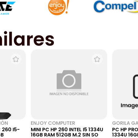
ilares
IÓN
ENJOY COMPUTER
GORILA G
 260 I5-
MINI PC HP 260 INTEL I5 1334U
PC HP PRO
GB
16GB RAM 512GB M.2 SIN SO
1334U 16G