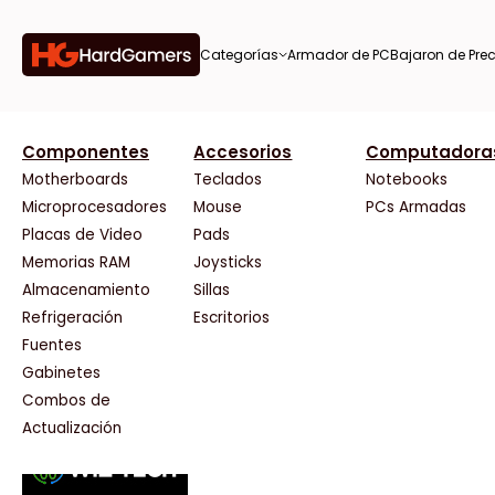
Categorías
Armador de PC
Bajaron de Prec
orías
Componentes
Accesorios
Computadora
AMD
CX
37 Bytes
Gigabyte Ao
Tiendas destacadas
or de
Motherboards
Teclados
Notebooks
AOC
Cooler Master
Acuario Insumos
HP
Microprocesadores
Mouse
PCs Armadas
AULA
Corsair
ArmyTech
HyperX
Placas de Video
Pads
Acer
Cougar
Backup Computación
INNO3D
Memorias RAM
Joysticks
on de
Adata
Crucial
Click Gaming
Intel
Almacenamiento
Sillas
AeroCool
Deepcool
Compufan Store
Kingston
Antec
Dell
Dinobyte
Lenovo
Refrigeración
Escritorios
Arkham
EVGA
Full H4rd
Logitech
Fuentes
as
Asrock
Gamemax
Gaming City
MSI
Gabinetes
Asus
Genesis
Gezatek
NVIDIA GeFo
Combos de
BenQ
Genius
GoldenTech Store
NZXT
s
Actualización