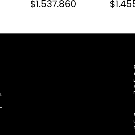
$1.537.860
$1.45
l.