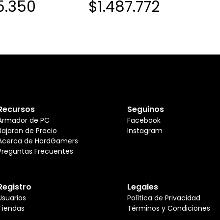
5.350
$1.487.772
Recursos
Seguinos
Armador de PC
Facebook
Bajaron de Precio
Instagram
Acerca de HardGamers
Preguntas Frecuentes
Registro
Legales
Usuarios
Política de Privacidad
Tiendas
Términos y Condiciones