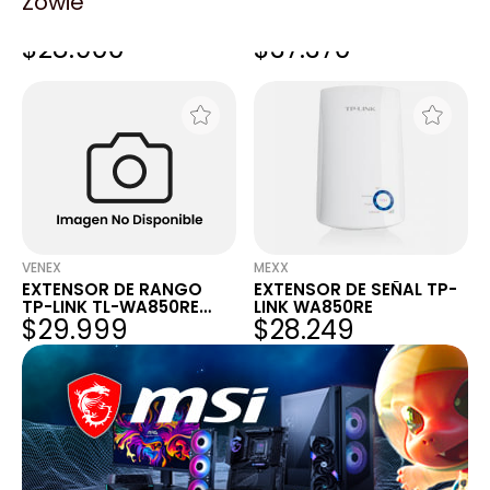
Zowie
EXTENSOR DE RANGO
EXTENSOR DE RANGO
WIFI TP LINK WA850RE 11N
TP-LINK WA850RE
$28.900
$37.370
300MBPS
300MBPS
VENEX
MEXX
EXTENSOR DE RANGO
EXTENSOR DE SEÑAL TP-
TP-LINK TL-WA850RE
LINK WA850RE
$29.999
$28.249
WIRELESS RE 300MBPS