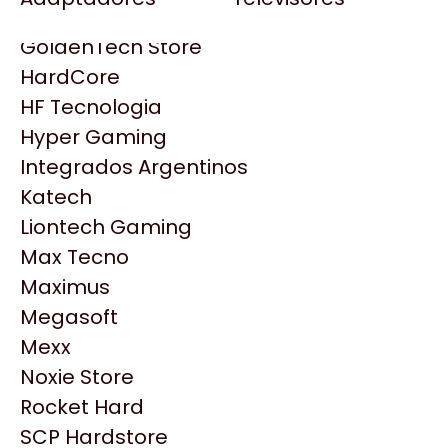
Gezatek
Gigabyte Aorus
GoldenTech Store
HP
HardCore
HyperX
HF Tecnologia
INNO3D
Hyper Gaming
Intel
Integrados Argentinos
Kingston
Katech
Lenovo
Liontech Gaming
Logitech
Max Tecno
MSI
Maximus
NVIDIA GeForce
Productos
Megasoft
NZXT
Mexx
PNY
Noxie Store
Similares
Palit
Rocket Hard
Philips
SCP Hardstore
Explorá más productos similares