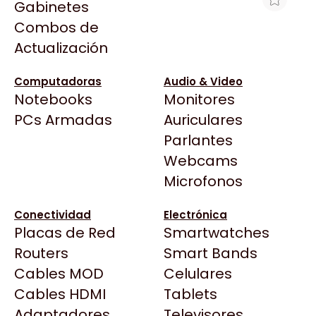
Gabinetes
Arkham
Combos de
EXTENSOR DE RANGO TP-LINK
Asrock
Actualización
WA850RE 11N 300MBPS
Asus
$30.657
BenQ
Computadoras
Audio & Video
Ver producto en la página de Max Tecno
Notebooks
Monitores
CX
Todas las Tiendas
PCs Armadas
Auriculares
Cooler Master
37 Bytes
Parlantes
Corsair
Acuario Insumos
Webcams
Cougar
ArmyTech
Microfonos
Crucial
Backup Computación
Deepcool
Conectividad
Electrónica
Click Gaming
Dell
Placas de Red
Smartwatches
Compufan Store
EVGA
Routers
Smart Bands
Dinobyte
Gamemax
Cables MOD
Celulares
Full H4rd
Genesis
Cables HDMI
Tablets
Gaming City
Adaptadores
Genius
Televisores