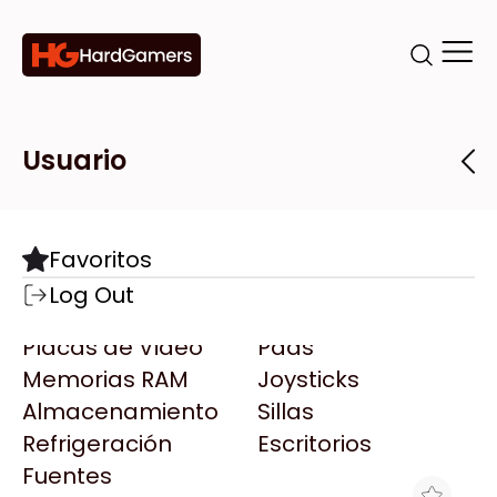
Categorías
Marcas
Tiendas
Usuario
Componentes
Accesorios
Todas las Marcas
Destacadas
Favoritos
Motherboards
Teclados
AMD
Log Out
Microprocesadores
Mouse
AOC
Placas de Video
Pads
AULA
Memorias RAM
Joysticks
Acer
Almacenamiento
Sillas
Adata
Refrigeración
Escritorios
AeroCool
Fuentes
Antec