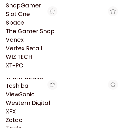
PowerColor
ShopGamer
Razer
Slot One
Redragon
Space
Samsung
The Gamer Shop
Sandisk
Venex
Sapphire
Vertex Retail
Seagate
BLACK
CLICK GAMING
WIZ TECH
EXTENSOR DE RANGO
EXTENSOR DE RANGO
Sentey
TP-LINK WA850RE 11N
TP-LINK WA850RE 11N
XT-PC
$33.886
$32.000
300MBPS
300MBPS
Solarmax
Thermaltake
Toshiba
ViewSonic
Western Digital
XFX
Zotac
BACKUP COMPUTACIÓN
DINOBYTE