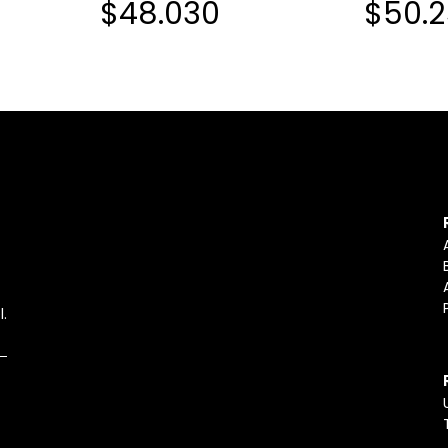
$48.030
$50.
l.