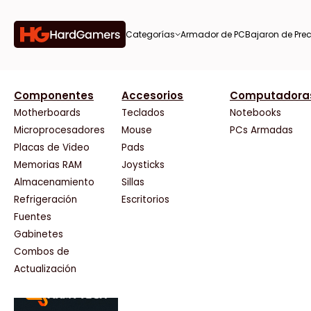
Categorías
Armador de PC
Bajaron de Prec
orías
Componentes
Accesorios
Computadora
AMD
CX
37 Bytes
Gigabyte Ao
Tiendas destacadas
or de
Motherboards
Teclados
Notebooks
AOC
Cooler Master
Acuario Insumos
HP
Microprocesadores
Mouse
PCs Armadas
AULA
Corsair
ArmyTech
HyperX
Placas de Video
Pads
Acer
Cougar
Backup Computación
INNO3D
Memorias RAM
Joysticks
on de
Adata
Crucial
Click Gaming
Intel
Almacenamiento
Sillas
AeroCool
Deepcool
Compufan Store
Kingston
Antec
Dell
Dinobyte
Lenovo
Refrigeración
Escritorios
Arkham
EVGA
Full H4rd
Logitech
Fuentes
as
Asrock
Gamemax
Gaming City
MSI
Gabinetes
Asus
Genesis
Gezatek
NVIDIA GeFo
Combos de
BenQ
Genius
GoldenTech Store
NZXT
s
Actualización