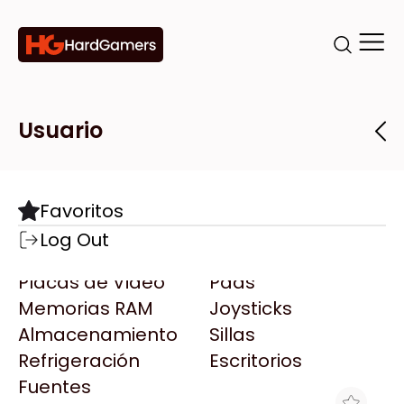
Categorías
Marcas
Tiendas
Usuario
Componentes
Accesorios
Todas las Marcas
Destacadas
Favoritos
Motherboards
Teclados
AMD
Log Out
Microprocesadores
Mouse
AOC
Placas de Video
Pads
AULA
Memorias RAM
Joysticks
Acer
Almacenamiento
Sillas
Adata
Refrigeración
Escritorios
AeroCool
Fuentes
Antec