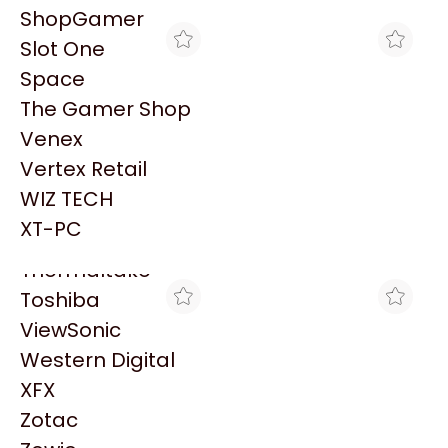
PowerColor
ShopGamer
Razer
Slot One
Redragon
Space
Samsung
The Gamer Shop
Sandisk
Venex
Sapphire
Vertex Retail
Seagate
VENEX
MAX TECNO
WIZ TECH
TONER HP 126 CE312A
HP 14 CAB AMARILLO
Sentey
AMARILLO P/HP CP1025
C4923A P/HPCP1160
XT-PC
$22.819
$4.811
VENCIDO
Solarmax
Thermaltake
Toshiba
ViewSonic
Western Digital
XFX
Zotac
MAX TECNO
MAX TECNO