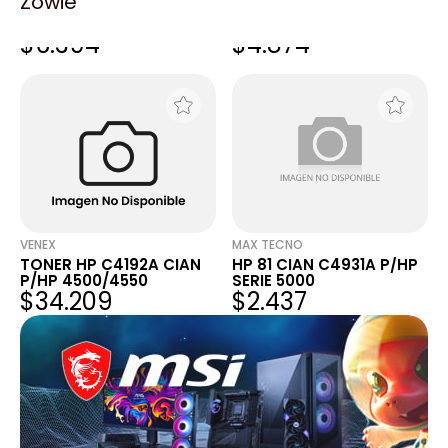
Zowie
HP 971 AMARILLO VENC
HP 91 CAB MAG Y
CN624AM
AMARILLO C9461A
$6.394
$4.874
P/HPX451XD/X476DW
P/Z6100
VENEX
MAX TECNO
TONER HP C4192A CIAN
HP 81 CIAN C4931A P/HP
P/HP 4500/4550
SERIE 5000
$34.209
$2.437