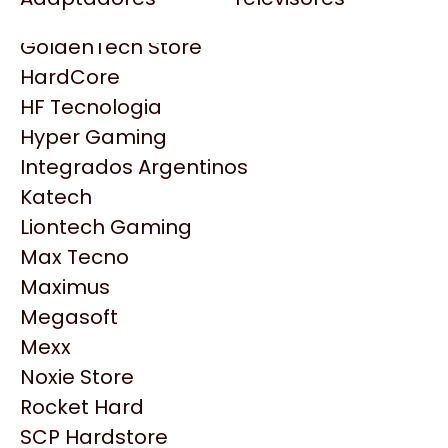
Gezatek
Gigabyte Aorus
GoldenTech Store
HP
HardCore
HyperX
HF Tecnologia
INNO3D
Hyper Gaming
Intel
Integrados Argentinos
Kingston
Katech
Lenovo
Liontech Gaming
Logitech
Max Tecno
MSI
Maximus
NVIDIA GeForce
Productos
Megasoft
NZXT
Mexx
PNY
Noxie Store
Similares
Palit
Rocket Hard
Philips
SCP Hardstore
Explorá más productos similares