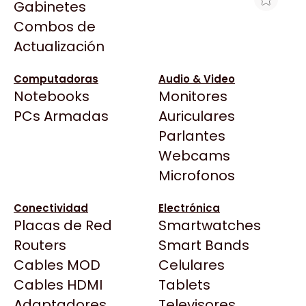
Gabinetes
Arkham
Combos de
HP 670 AMARILLO P/ HP
Asrock
Actualización
3525/4615/4625,/5525 CZ116A
Asus
$2.437
BenQ
Computadoras
Audio & Video
Ver producto en la página de Max Tecno
Notebooks
Monitores
CX
Todas las Tiendas
PCs Armadas
Auriculares
Cooler Master
37 Bytes
Parlantes
Corsair
Acuario Insumos
Webcams
Cougar
ArmyTech
Microfonos
Crucial
Backup Computación
Deepcool
Conectividad
Electrónica
Click Gaming
Dell
Placas de Red
Smartwatches
Compufan Store
EVGA
Routers
Smart Bands
Dinobyte
Gamemax
Cables MOD
Celulares
Full H4rd
Genesis
Cables HDMI
Tablets
Gaming City
Adaptadores
Genius
Televisores