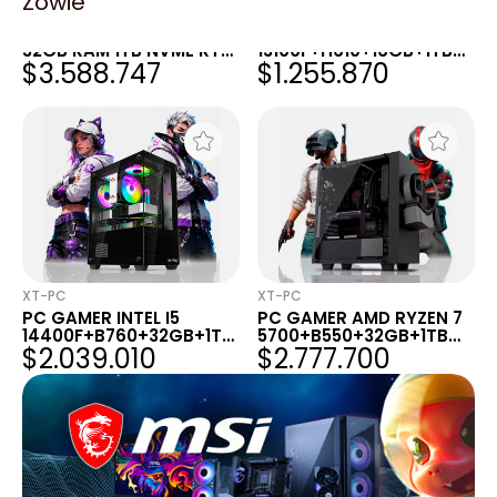
Zowie
MAXIMUS
XT-PC
PC GAMER INTEL I7 12700
PC GAMER INTEL I3
32GB RAM 1TB NVME RTX
13100F+H610+16GB+1TB
$3.588.747
$1.255.870
5070 12GB
M.2 NVME+RTX 3050
XT-PC
XT-PC
PC GAMER INTEL I5
PC GAMER AMD RYZEN 7
14400F+B760+32GB+1TB
5700+B550+32GB+1TB
$2.039.010
$2.777.700
NVME+RTX
NVME+RTX 5070
5060+GABINETE GAMER
12GB+GABINETE GAMER