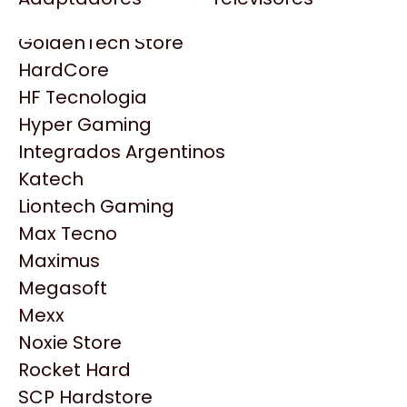
Gezatek
Gigabyte Aorus
GoldenTech Store
HP
HardCore
HyperX
HF Tecnologia
INNO3D
Hyper Gaming
Intel
Integrados Argentinos
Kingston
Katech
Lenovo
Liontech Gaming
Logitech
Max Tecno
MSI
Maximus
NVIDIA GeForce
Megasoft
NZXT
Productos
Mexx
PNY
Noxie Store
Palit
Similares
Rocket Hard
Philips
SCP Hardstore