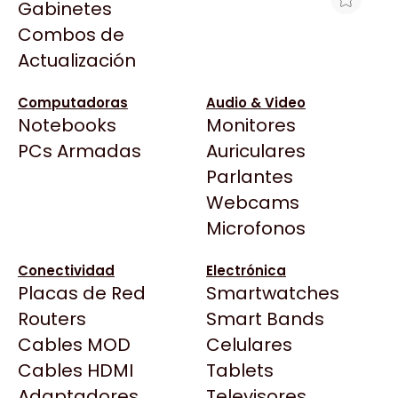
Gabinetes
Arkham
Combos de
PC GAMER ECOVISION INTEL I3-
Asrock
Actualización
13100F + 32GB + 1TB + 3060 12GB +
Asus
WIFI
BenQ
Computadoras
Audio & Video
$2.227.722
Notebooks
Monitores
CX
Ver producto en la página de Max Tecno
Todas las Tiendas
PCs Armadas
Auriculares
Cooler Master
37 Bytes
Parlantes
Corsair
Acuario Insumos
Webcams
Cougar
ArmyTech
Microfonos
Crucial
Backup Computación
Deepcool
Conectividad
Electrónica
Click Gaming
Dell
Placas de Red
Smartwatches
Compufan Store
EVGA
Routers
Smart Bands
Dinobyte
Gamemax
Cables MOD
Celulares
Full H4rd
Genesis
Cables HDMI
Tablets
Gaming City
Adaptadores
Genius
Televisores