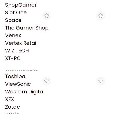
PowerColor
ShopGamer
Explorá más productos similares
Razer
Slot One
Redragon
Space
Samsung
The Gamer Shop
Sandisk
Venex
Sapphire
Vertex Retail
Seagate
WIZ TECH
MAX TECNO
MAXIMUS
Sentey
PC ECOVISION GAMER
PC GAMER INTEL ULTRA 7
XT-PC
INTEL I5-14400F + 32GB +
265 32GB RAM SSD 1TB
Solarmax
$3.661.706
$2.772.807
1TB + RX 9070XT
WIFI
Thermaltake
Toshiba
ViewSonic
Western Digital
XFX
Zotac