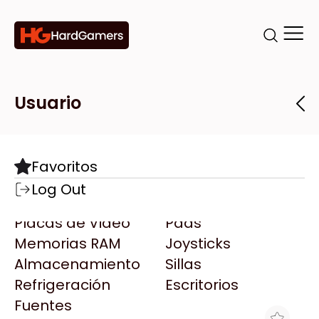
Categorías
Marcas
Tiendas
Usuario
Componentes
Accesorios
Todas las Marcas
Destacadas
Favoritos
Motherboards
Teclados
AMD
Log Out
Microprocesadores
Mouse
AOC
Placas de Video
Pads
AULA
Memorias RAM
Joysticks
Acer
Almacenamiento
Sillas
Adata
Refrigeración
Escritorios
AeroCool
Fuentes
Antec