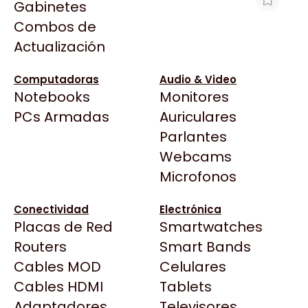
Gabinetes
Arkham
Combos de
FAN XPG P/ GABINETE HURRICANE
Asrock
Actualización
120MM NEGRO ARGB
Asus
$26.387
BenQ
Computadoras
Audio & Video
Ver producto en la página de Max Tecno
Notebooks
Monitores
CX
Todas las Tiendas
PCs Armadas
Auriculares
Cooler Master
37 Bytes
Parlantes
Corsair
Acuario Insumos
Webcams
Cougar
ArmyTech
Microfonos
Crucial
Backup Computación
Deepcool
Conectividad
Electrónica
Click Gaming
Dell
Placas de Red
Smartwatches
Compufan Store
EVGA
Routers
Smart Bands
Dinobyte
Gamemax
Cables MOD
Celulares
Full H4rd
Genesis
Cables HDMI
Tablets
Gaming City
Adaptadores
Genius
Televisores