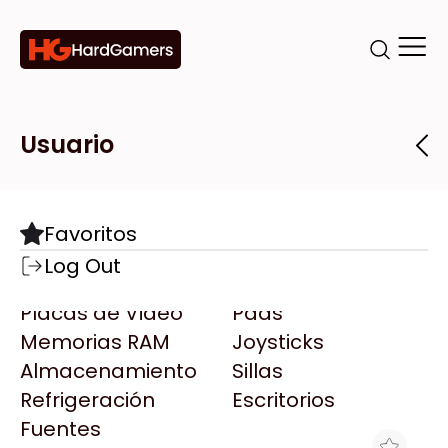
Categorías
Marcas
Tiendas
Usuario
Componentes
Accesorios
Todas las Marcas
Destacadas
Favoritos
Motherboards
Teclados
AMD
Log Out
Microprocesadores
Mouse
AOC
Placas de Video
Pads
AULA
Memorias RAM
Joysticks
Acer
Almacenamiento
Sillas
Adata
Refrigeración
Escritorios
AeroCool
Fuentes
Antec