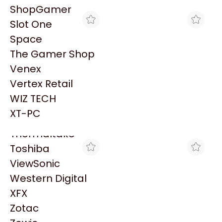
PowerColor
ShopGamer
Razer
Slot One
Redragon
Space
Samsung
The Gamer Shop
Sandisk
Venex
Sapphire
Vertex Retail
Seagate
BLACK
CLICK GAMING
WIZ TECH
FAN XPG P/ GABINETE
FAN XPG P/ GABINETE
Sentey
HURRICANE 120MM
HURRICANE 120MM
XT-PC
$29.035
$29.000
NEGRO ARGB
BLANCO ARGB
Solarmax
Thermaltake
Toshiba
ViewSonic
Western Digital
XFX
Zotac
MAX TECNO
BLACK