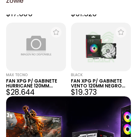
Zowie
FAN XPG P/ GABINETE
FAN XPG P/ GABINETE
VENTO 120MM NEGRO
HURRICANE 120MM
$17.606
$31.520
ARGB
BLANCO ARGB
MAX TECNO
BLACK
FAN XPG P/ GABINETE
FAN XPG P/ GABINETE
HURRICANE 120MM
VENTO 120MM NEGRO
$28.644
$19.373
BLANCO ARGB
ARGB