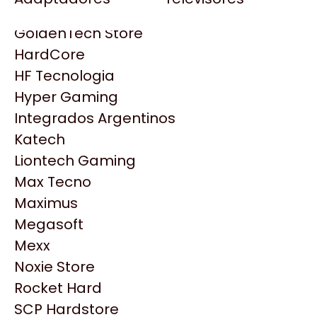
Gezatek
Gigabyte Aorus
GoldenTech Store
HP
HardCore
HyperX
HF Tecnologia
INNO3D
Hyper Gaming
Intel
Integrados Argentinos
Kingston
Katech
Lenovo
Liontech Gaming
Logitech
Max Tecno
MSI
Maximus
NVIDIA GeForce
Productos
Megasoft
NZXT
Mexx
PNY
Noxie Store
Similares
Palit
Rocket Hard
Philips
SCP Hardstore
Explorá más productos similares