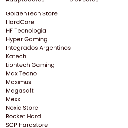
Gezatek
Gigabyte Aorus
GoldenTech Store
HP
HardCore
HyperX
HF Tecnologia
INNO3D
Hyper Gaming
Intel
Integrados Argentinos
Kingston
Katech
Lenovo
Liontech Gaming
Logitech
Max Tecno
MSI
Maximus
NVIDIA GeForce
Productos
Megasoft
NZXT
Mexx
PNY
Noxie Store
Similares
Palit
Rocket Hard
Philips
SCP Hardstore
Explorá más productos similares