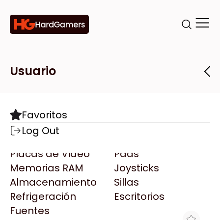
Categorías
Marcas
Tiendas
Usuario
Componentes
Accesorios
Todas las Marcas
Destacadas
Favoritos
Motherboards
Teclados
AMD
Log Out
Microprocesadores
Mouse
AOC
Placas de Video
Pads
AULA
Memorias RAM
Joysticks
Acer
Almacenamiento
Sillas
Adata
Refrigeración
Escritorios
AeroCool
Fuentes
Antec