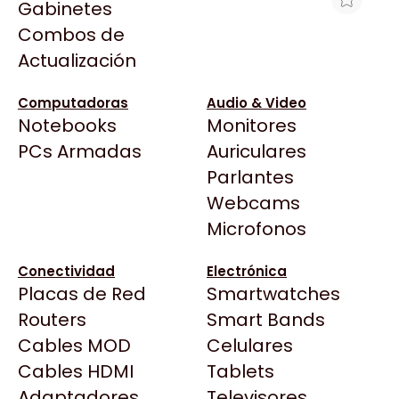
Gabinetes
Arkham
Combos de
PC GAMER RYZEN 5 8600G RADEON
Asrock
Actualización
760M • 16GB RAM • SSD 480GB
Asus
$1.100.000
BenQ
Computadoras
Audio & Video
Ver producto en la página de Max Tecno
Notebooks
Monitores
CX
Todas las Tiendas
PCs Armadas
Auriculares
Cooler Master
37 Bytes
Parlantes
Corsair
Acuario Insumos
Webcams
Cougar
ArmyTech
Microfonos
Crucial
Backup Computación
Deepcool
Conectividad
Electrónica
Click Gaming
Dell
Placas de Red
Smartwatches
Compufan Store
EVGA
Routers
Smart Bands
Dinobyte
Gamemax
Cables MOD
Celulares
Full H4rd
Genesis
Cables HDMI
Tablets
Gaming City
Adaptadores
Genius
Televisores