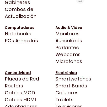
Gabinetes
Arkham
Combos de
EPSON CINTA S015631 P/LX-350
Asrock
Actualización
Asus
$12.566
BenQ
Ver producto en la página de Max Tecno
Computadoras
Audio & Video
Notebooks
Monitores
CX
Todas las Tiendas
PCs Armadas
Auriculares
Cooler Master
37 Bytes
Parlantes
Corsair
Acuario Insumos
Webcams
Cougar
ArmyTech
Microfonos
Crucial
Backup Computación
Deepcool
Conectividad
Electrónica
Click Gaming
Dell
Placas de Red
Smartwatches
Compufan Store
EVGA
Routers
Smart Bands
Dinobyte
Gamemax
Cables MOD
Celulares
Full H4rd
Genesis
Cables HDMI
Tablets
Gaming City
Adaptadores
Genius
Televisores