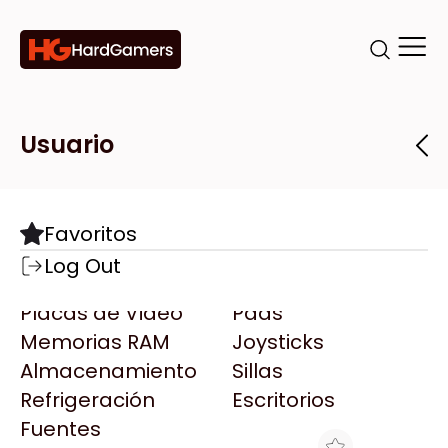
Categorías
Marcas
Tiendas
Usuario
Componentes
Accesorios
Todas las Marcas
Destacadas
Favoritos
Motherboards
Teclados
AMD
Log Out
Microprocesadores
Mouse
AOC
Placas de Video
Pads
AULA
Memorias RAM
Joysticks
Acer
Almacenamiento
Sillas
Adata
Refrigeración
Escritorios
AeroCool
Fuentes
Antec