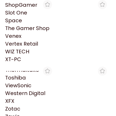
PowerColor
ShopGamer
Razer
Slot One
Redragon
Space
Samsung
The Gamer Shop
Sandisk
Venex
Sapphire
MAX TECNO
TRYHARDWARE
Vertex Retail
EPSON CINTA ERC-32B
CINTA EPSON NEGRO
Seagate
NEGRA P/ TM-
FX890
WIZ TECH
Sentey
$6.614
$12.469
U675/H6000
XT-PC
Solarmax
Thermaltake
Toshiba
ViewSonic
Western Digital
XFX
TRYHARDWARE
MAX TECNO
Zotac
CINTA EPSON NEGRO
CASETE ANTRIEB