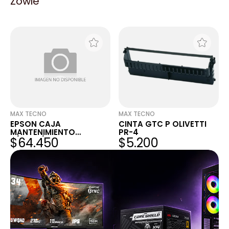
Zowie
ERC-38B
P/EPSON LQ 800
$3.979
$2.554
MAX TECNO
MAX TECNO
EPSON CAJA
CINTA GTC P OLIVETTI
MANTENIMIENTO
PR-4
$64.450
$5.200
P/L8160/L8180