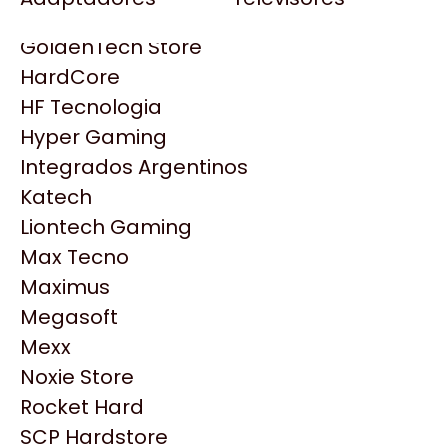
Gezatek
Gigabyte Aorus
GoldenTech Store
HP
HardCore
HyperX
HF Tecnologia
INNO3D
Hyper Gaming
Intel
Integrados Argentinos
Kingston
Katech
Lenovo
Liontech Gaming
Logitech
Max Tecno
MSI
Maximus
Productos
NVIDIA GeForce
Megasoft
NZXT
Mexx
Similares
PNY
Noxie Store
Palit
Rocket Hard
Philips
Explorá más productos similares
SCP Hardstore