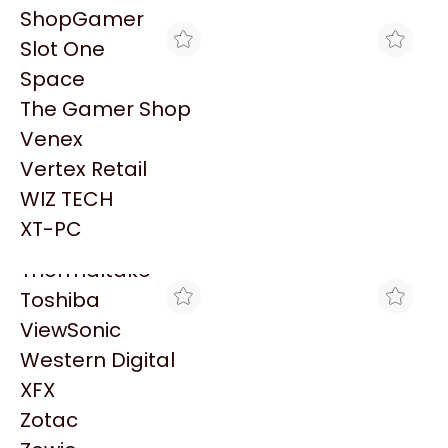
PowerColor
ShopGamer
Razer
Slot One
Redragon
Space
Samsung
The Gamer Shop
Sandisk
Venex
Sapphire
Vertex Retail
Seagate
CLICK GAMING
XT-PC
WIZ TECH
HD 8TB SEAGATE
HD HDD 4TB SEAGATE
Sentey
BARRACUDA 3.5 SATA
BARRACUDA SATA III 3.5"
XT-PC
$628.000
$335.120
5400 256MB
Solarmax
Thermaltake
Toshiba
ViewSonic
Western Digital
XFX
Zotac
SHOPGAMER
XT-PC