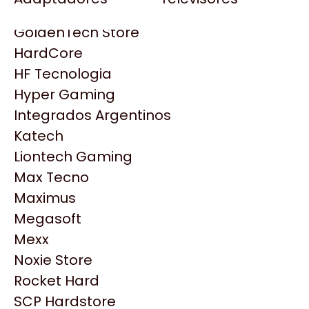
Gezatek
Gigabyte Aorus
GoldenTech Store
HP
HardCore
HyperX
HF Tecnologia
INNO3D
Hyper Gaming
Intel
Integrados Argentinos
Kingston
Katech
Lenovo
Liontech Gaming
Logitech
Max Tecno
MSI
Maximus
NVIDIA GeForce
Productos
Megasoft
NZXT
Mexx
PNY
Noxie Store
Similares
Palit
Rocket Hard
Philips
SCP Hardstore
Explorá más productos similares