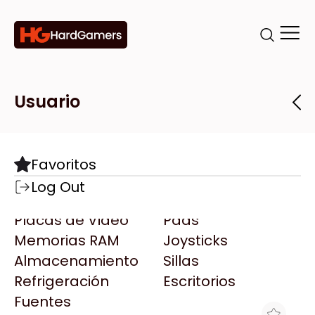
Categorías
Marcas
Tiendas
Usuario
Componentes
Accesorios
Todas las Marcas
Destacadas
Favoritos
Motherboards
Teclados
AMD
Log Out
Microprocesadores
Mouse
AOC
Placas de Video
Pads
AULA
Memorias RAM
Joysticks
Acer
Almacenamiento
Sillas
Adata
Refrigeración
Escritorios
AeroCool
Fuentes
Antec