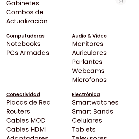
Gabinetes
Arkham
Combos de
HD 2TB SEAGATE BARRACUDA SATA 3
Asrock
Actualización
256MB 7200RPM 3.5
Asus
$287.226
BenQ
Computadoras
Audio & Video
Ver producto en la página de Max Tecno
Notebooks
Monitores
CX
Todas las Tiendas
PCs Armadas
Auriculares
Cooler Master
37 Bytes
Parlantes
Corsair
Acuario Insumos
Webcams
Cougar
ArmyTech
Microfonos
Crucial
Backup Computación
Deepcool
Conectividad
Electrónica
Click Gaming
Dell
Placas de Red
Smartwatches
Compufan Store
EVGA
Routers
Smart Bands
Dinobyte
Gamemax
Cables MOD
Celulares
Full H4rd
Genesis
Cables HDMI
Tablets
Gaming City
Adaptadores
Genius
Televisores