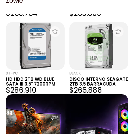
Zowie
HD SEAGATE INTERNO
HD HDD 2TB SEAGATE
2TB SATA III BARRACUDA
SKYHAWK SATA III 3.5"
$263.754
$253.800
256MB 7200 RPM
VIDEOVIGILANCIA
XT-PC
BLACK
HD HDD 2TB WD BLUE
DISCO INTERNO SEAGATE
SATA III 3.5" 7200RPM
2TB 3.5 BARRACUDA
$286.910
$265.886