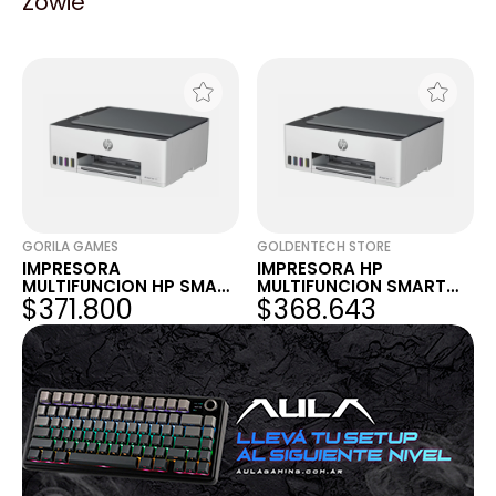
Zowie
AIO PRINTER WIFI EXPO
AIO PRINTER WIFI CAJA
$506.341
$543.286
DA?ADA
GORILA GAMES
GOLDENTECH STORE
IMPRESORA
IMPRESORA HP
MULTIFUNCION HP SMART
MULTIFUNCION SMART
$371.800
$368.643
TANK 520
TANK 520