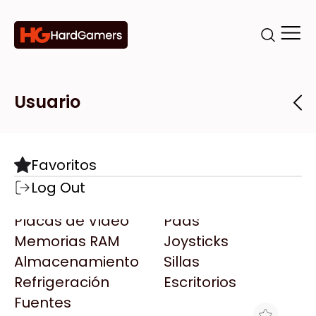
Categorías
Marcas
Tiendas
Usuario
Componentes
Accesorios
Todas las Marcas
Destacadas
Favoritos
Motherboards
Teclados
AMD
Log Out
Microprocesadores
Mouse
AOC
Placas de Video
Pads
AULA
Memorias RAM
Joysticks
Acer
Almacenamiento
Sillas
Adata
Refrigeración
Escritorios
AeroCool
Fuentes
Antec