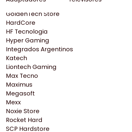
Gezatek
Gigabyte Aorus
GoldenTech Store
HP
HardCore
HyperX
HF Tecnologia
INNO3D
Hyper Gaming
Intel
Integrados Argentinos
Kingston
Katech
Lenovo
Liontech Gaming
Logitech
Max Tecno
MSI
Maximus
Productos
NVIDIA GeForce
Megasoft
NZXT
Mexx
Similares
PNY
Noxie Store
Palit
Rocket Hard
Philips
Explorá más productos similares
SCP Hardstore