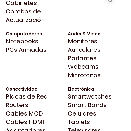
Gabinetes
Arkham
Combos de
MF HP SMART TANK 520 AIO PRINTER
Asrock
Actualización
Asus
$405.127
BenQ
Ver producto en la página de Max Tecno
Computadoras
Audio & Video
Notebooks
Monitores
CX
Todas las Tiendas
PCs Armadas
Auriculares
Cooler Master
37 Bytes
Parlantes
Corsair
Acuario Insumos
Webcams
Cougar
ArmyTech
Microfonos
Crucial
Backup Computación
Deepcool
Conectividad
Electrónica
Click Gaming
Dell
Placas de Red
Smartwatches
Compufan Store
EVGA
Routers
Smart Bands
Dinobyte
Gamemax
Cables MOD
Celulares
Full H4rd
Genesis
Cables HDMI
Tablets
Gaming City
Adaptadores
Genius
Televisores