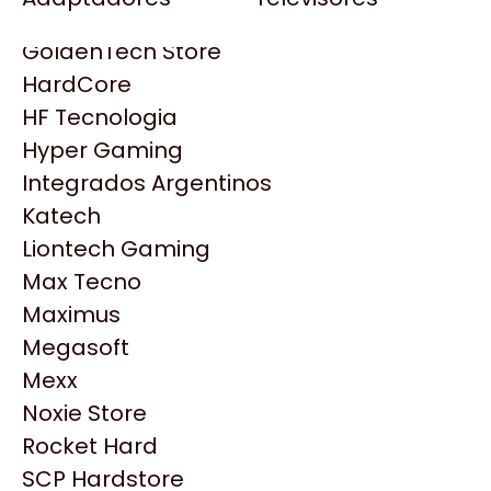
Gezatek
Gigabyte Aorus
GoldenTech Store
HP
HardCore
HyperX
HF Tecnologia
INNO3D
Hyper Gaming
Intel
Integrados Argentinos
Kingston
Katech
Lenovo
Liontech Gaming
Logitech
Max Tecno
MSI
Maximus
Productos
NVIDIA GeForce
Megasoft
NZXT
Mexx
Similares
PNY
Noxie Store
Palit
Rocket Hard
Philips
Explorá más productos similares
SCP Hardstore