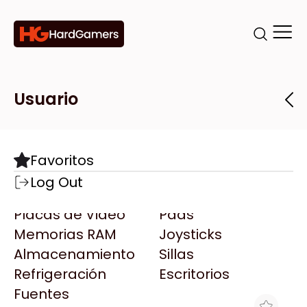
Categorías
Marcas
Tiendas
Usuario
Componentes
Accesorios
Todas las Marcas
Destacadas
Favoritos
Motherboards
Teclados
AMD
Log Out
Microprocesadores
Mouse
AOC
Placas de Video
Pads
AULA
Memorias RAM
Joysticks
Acer
Almacenamiento
Sillas
Adata
Refrigeración
Escritorios
AeroCool
Fuentes
Antec