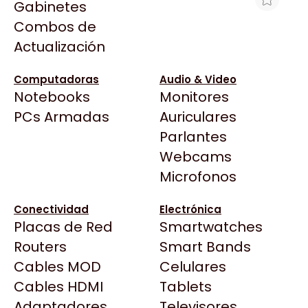
Gabinetes
Arkham
Combos de
GIFT JUEGO PC COMPANY OF HEROES
Asrock
Actualización
Asus
$19.494
BenQ
Ver producto en la página de Max Tecno
Computadoras
Audio & Video
Notebooks
Monitores
CX
Todas las Tiendas
PCs Armadas
Auriculares
Cooler Master
37 Bytes
Parlantes
Corsair
Acuario Insumos
Webcams
Cougar
ArmyTech
Microfonos
Crucial
Backup Computación
Deepcool
Conectividad
Electrónica
Click Gaming
Dell
Placas de Red
Smartwatches
Compufan Store
EVGA
Routers
Smart Bands
Dinobyte
Gamemax
Cables MOD
Celulares
Full H4rd
Genesis
Cables HDMI
Tablets
Gaming City
Adaptadores
Genius
Televisores