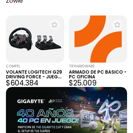
Zowie
LOGITECH HERO G SERIES
5700G — DOMINA TUS
$62.999
$1.058.017
G403 NEGRO RGB
JUEGOS CON GRÁFICOS
GAMER NEGRO
INTEGRADOS DE ALTO
NIVEL
COMPEL
TRYHARDWARE
VOLANTE LOGITECH G29
ARMADO DE PC BASICO -
DRIVING FORCE - JUEGO
PC OFICINA
$604.384
$25.009
DE VOLANTE Y PEDALES -
CABLEADO - PARA PC,
SONY PLAYSTATION 3,
SONY PLAYSTATION 4