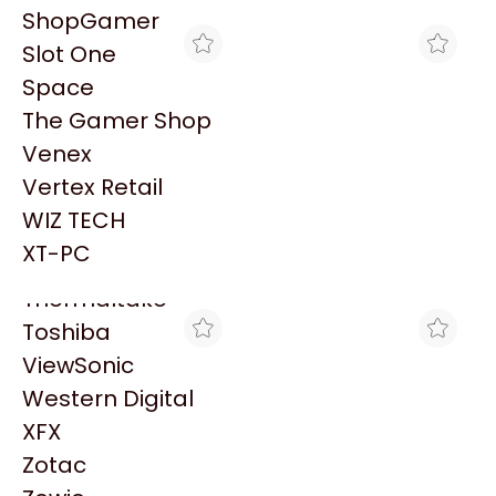
PowerColor
ShopGamer
Razer
Slot One
Redragon
Space
Samsung
The Gamer Shop
Sandisk
Venex
Sapphire
Vertex Retail
Seagate
NOXIE STORE
ROCKET HARD
WIZ TECH
EXTENSOR DE RANGO
EXTENSOR DE RANGO
Sentey
WIFI TP-LINK 300MPS
WIFI TP-LINK AC750
XT-PC
$28.962
$49.744
RE200
Solarmax
Thermaltake
Toshiba
ViewSonic
Western Digital
XFX
Zotac
VENEX
HYPER GAMING