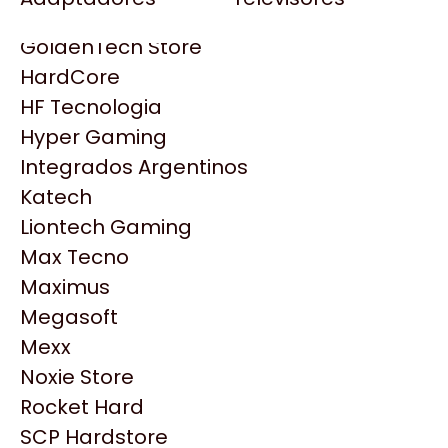
Gezatek
Gigabyte Aorus
GoldenTech Store
HP
HardCore
HyperX
HF Tecnologia
INNO3D
Hyper Gaming
Intel
Integrados Argentinos
Kingston
Katech
Lenovo
Liontech Gaming
Logitech
Max Tecno
MSI
Maximus
NVIDIA GeForce
Productos
Megasoft
NZXT
Mexx
PNY
Noxie Store
Similares
Palit
Rocket Hard
Philips
SCP Hardstore
Explorá más productos similares