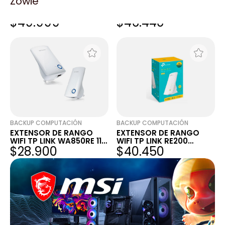
Zowie
EXTENSOR DE RANGO
EXTENSOR DE SENAL WIFI
TP-LINK RE305 DUAL
MESH AC1200 RE300 TP-
$49.999
$46.440
BAND AC1200
LINK
BACKUP COMPUTACIÓN
BACKUP COMPUTACIÓN
EXTENSOR DE RANGO
EXTENSOR DE RANGO
WIFI TP LINK WA850RE 11N
WIFI TP LINK RE200
$28.900
$40.450
300MBPS
AC750MBPS DUAL BAND