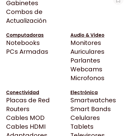
Gabinetes
Arkham
Combos de
EXTENSOR DE RANGO GLC WIFI
Asrock
Actualización
AC1200
Asus
$34.031
BenQ
Computadoras
Audio & Video
Ver producto en la página de Max Tecno
Notebooks
Monitores
CX
Todas las Tiendas
PCs Armadas
Auriculares
Cooler Master
37 Bytes
Parlantes
Corsair
Acuario Insumos
Webcams
Cougar
ArmyTech
Microfonos
Crucial
Backup Computación
Deepcool
Conectividad
Electrónica
Click Gaming
Dell
Placas de Red
Smartwatches
Compufan Store
EVGA
Routers
Smart Bands
Dinobyte
Gamemax
Cables MOD
Celulares
Full H4rd
Genesis
Cables HDMI
Tablets
Gaming City
Adaptadores
Genius
Televisores