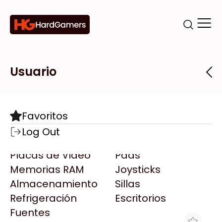
Categorías
Marcas
Tiendas
Usuario
Componentes
Accesorios
Todas las Marcas
Destacadas
Favoritos
Motherboards
Teclados
AMD
Log Out
Microprocesadores
Mouse
AOC
Placas de Video
Pads
AULA
Memorias RAM
Joysticks
Acer
Almacenamiento
Sillas
Adata
Refrigeración
Escritorios
AeroCool
Fuentes
Antec