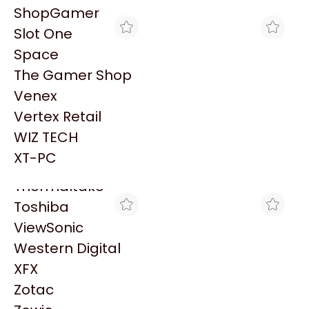
PowerColor
ShopGamer
Razer
Slot One
Redragon
Space
Samsung
The Gamer Shop
Sandisk
Venex
Sapphire
Vertex Retail
Seagate
BLACK
MAX TECNO
WIZ TECH
FUENTE LENOVO
TARJETA DE RED LENOVO
Sentey
950W/1450W BLADE
(CIOV) BLADE CENTER
XT-PC
$340.347
$174.468
CENTER S
Solarmax
Thermaltake
Toshiba
ViewSonic
Western Digital
XFX
Zotac
BLACK
MAX TECNO