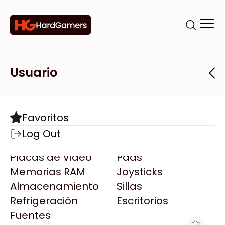
Categorías
Marcas
Tiendas
Usuario
Componentes
Accesorios
Todas las Marcas
Destacadas
Favoritos
Motherboards
Teclados
AMD
Log Out
Microprocesadores
Mouse
AOC
Placas de Video
Pads
AULA
Memorias RAM
Joysticks
Acer
Almacenamiento
Sillas
Adata
Refrigeración
Escritorios
AeroCool
Fuentes
Antec