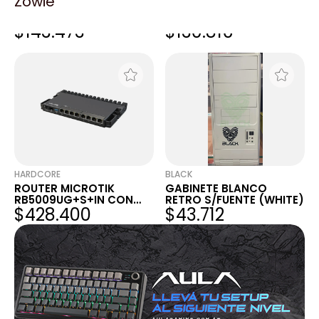
Zowie
FUENTE LENOVO 460W
FUENTE LENOVO 460W
REDUNDANT POWER
REDUNDANT POWER
$143.473
$130.816
SUPPLY
SUPPLY
HARDCORE
BLACK
ROUTER MICROTIK
GABINETE BLANCO
RB5009UG+S+IN CON
RETRO S/FUENTE (WHITE)
$428.400
$43.712
FUENTE