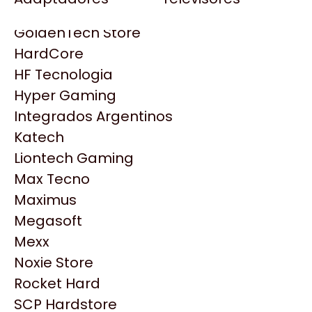
Gezatek
Gigabyte Aorus
GoldenTech Store
HP
HardCore
HyperX
HF Tecnologia
INNO3D
Hyper Gaming
Intel
Integrados Argentinos
Kingston
Katech
Lenovo
Liontech Gaming
Logitech
Max Tecno
MSI
Maximus
NVIDIA GeForce
Productos
Megasoft
NZXT
Mexx
PNY
Noxie Store
Similares
Palit
Rocket Hard
Philips
SCP Hardstore
Explorá más productos similares