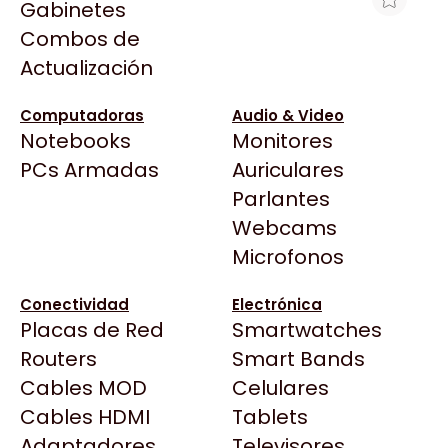
Gabinetes
Arkham
Combos de
FUENTE LENOVO 950W/1450W BLADE
Asrock
Actualización
CENTER S
Asus
$310.322
BenQ
Computadoras
Audio & Video
Ver producto en la página de Max Tecno
Notebooks
Monitores
CX
Todas las Tiendas
PCs Armadas
Auriculares
Cooler Master
37 Bytes
Parlantes
Corsair
Acuario Insumos
Webcams
Cougar
ArmyTech
Microfonos
Crucial
Backup Computación
Deepcool
Conectividad
Electrónica
Click Gaming
Dell
Placas de Red
Smartwatches
Compufan Store
EVGA
Routers
Smart Bands
Dinobyte
Gamemax
Cables MOD
Celulares
Full H4rd
Genesis
Cables HDMI
Tablets
Gaming City
Adaptadores
Genius
Televisores