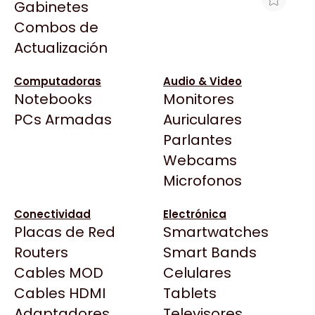
Gabinetes
Arkham
Combos de
HT ACCESORIO ANGULO EXTERNO
Asrock
Actualización
PARA C.C 14X7 MARFIL
Asus
$68
BenQ
Computadoras
Audio & Video
Ver producto en la página de Max Tecno
Notebooks
Monitores
CX
Todas las Tiendas
PCs Armadas
Auriculares
Cooler Master
37 Bytes
Parlantes
Corsair
Acuario Insumos
Webcams
Cougar
ArmyTech
Microfonos
Crucial
Backup Computación
Deepcool
Conectividad
Electrónica
Click Gaming
Dell
Placas de Red
Smartwatches
Compufan Store
EVGA
Routers
Smart Bands
Dinobyte
Gamemax
Cables MOD
Celulares
Full H4rd
Genesis
Cables HDMI
Tablets
Gaming City
Adaptadores
Genius
Televisores