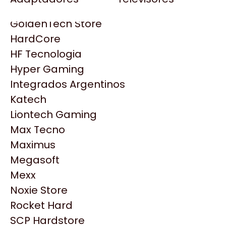
Gezatek
Gigabyte Aorus
GoldenTech Store
HP
HardCore
HyperX
HF Tecnologia
INNO3D
Hyper Gaming
Intel
Integrados Argentinos
Kingston
Katech
Lenovo
Liontech Gaming
Logitech
Max Tecno
MSI
Maximus
NVIDIA GeForce
Productos
Megasoft
NZXT
Mexx
PNY
Noxie Store
Similares
Palit
Rocket Hard
Philips
SCP Hardstore
Explorá más productos similares