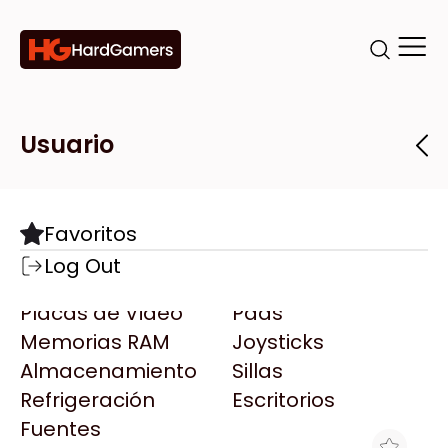
Categorías
Marcas
Tiendas
Usuario
Componentes
Accesorios
Todas las Marcas
Destacadas
Favoritos
Motherboards
Teclados
AMD
Log Out
Microprocesadores
Mouse
AOC
Placas de Video
Pads
AULA
Memorias RAM
Joysticks
Acer
Almacenamiento
Sillas
Adata
Refrigeración
Escritorios
AeroCool
Fuentes
Antec