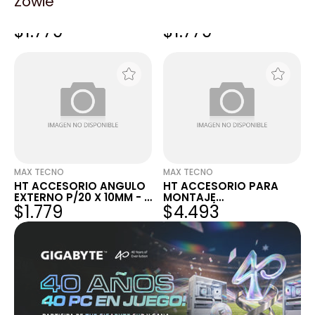
Zowie
HT ACCESORIO ANGULO
HT ACCESORIO ANGULO
EXTERNO MARFIL BOLSA X
EXTERNO P/18 X 21MM -
$1.779
$1.779
25U
25U
MAX TECNO
MAX TECNO
HT ACCESORIO ANGULO
HT ACCESORIO PARA
EXTERNO P/20 X 10MM - X
MONTAJE
$1.779
$4.493
25U
CUALQ.T/BASTIDOR