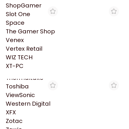
PowerColor
ShopGamer
Razer
Slot One
Redragon
Space
Samsung
The Gamer Shop
Sandisk
Venex
Sapphire
Vertex Retail
Seagate
MAX TECNO
MAX TECNO
WIZ TECH
HT ACCESORIO ANGULO
HT ACCESORIO ANGULO
Sentey
EXTERNO PARA C.C
INTERNO PARA C.C 27X30
XT-PC
$4.652
$4.652
27X30 - 25U
- 25U
Solarmax
Thermaltake
Toshiba
ViewSonic
Western Digital
XFX
Zotac
MAX TECNO
MAX TECNO