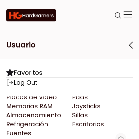
Categorías
Marcas
Tiendas
Usuario
Componentes
Accesorios
Todas las Marcas
Destacadas
Favoritos
Motherboards
Teclados
AMD
Log Out
Microprocesadores
Mouse
AOC
Placas de Video
Pads
AULA
Memorias RAM
Joysticks
Acer
Almacenamiento
Sillas
Adata
Refrigeración
Escritorios
AeroCool
Fuentes
Antec