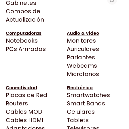
Gabinetes
Arkham
Combos de
MF EPSON MONOCROMATICA M2120
Asrock
Actualización
SIST CONT WIFI
Asus
$616.745
BenQ
Computadoras
Audio & Video
Ver producto en la página de Max Tecno
Notebooks
Monitores
CX
Todas las Tiendas
PCs Armadas
Auriculares
Cooler Master
37 Bytes
Parlantes
Corsair
Acuario Insumos
Webcams
Cougar
ArmyTech
Microfonos
Crucial
Backup Computación
Deepcool
Conectividad
Electrónica
Click Gaming
Dell
Placas de Red
Smartwatches
Compufan Store
EVGA
Routers
Smart Bands
Dinobyte
Gamemax
Cables MOD
Celulares
Full H4rd
Genesis
Cables HDMI
Tablets
Gaming City
Adaptadores
Genius
Televisores