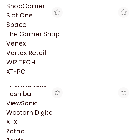
PowerColor
ShopGamer
Razer
Slot One
Redragon
Space
Samsung
The Gamer Shop
Sandisk
Venex
Sapphire
Vertex Retail
Seagate
MAX TECNO
MAX TECNO
WIZ TECH
MF EPSON MULTIFUNCION
MF EPSON
Sentey
L5590 SIST CONT WIFI
MONOCROMATICA M3170
XT-PC
$714.743
$742.315
RED
S.CONT WIFI RED FAX
Solarmax
Thermaltake
Toshiba
ViewSonic
Western Digital
XFX
Zotac
DINOBYTE
BACKUP COMPUTACIÓN