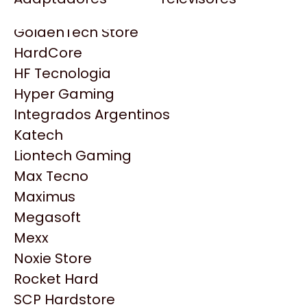
Gezatek
Gigabyte Aorus
GoldenTech Store
HP
HardCore
HyperX
HF Tecnologia
INNO3D
Hyper Gaming
Intel
Integrados Argentinos
Kingston
Katech
Lenovo
Liontech Gaming
Logitech
Max Tecno
MSI
Maximus
NVIDIA GeForce
Productos
Megasoft
NZXT
Mexx
PNY
Noxie Store
Similares
Palit
Rocket Hard
Philips
SCP Hardstore
Explorá más productos similares