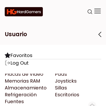
Categorías
Marcas
Tiendas
Usuario
Componentes
Accesorios
Todas las Marcas
Destacadas
Favoritos
Motherboards
Teclados
AMD
Log Out
Microprocesadores
Mouse
AOC
Placas de Video
Pads
AULA
Memorias RAM
Joysticks
Acer
Almacenamiento
Sillas
Adata
Refrigeración
Escritorios
AeroCool
Fuentes
Antec