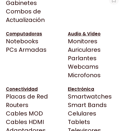
Gabinetes
Arkham
Combos de
NOTEBOOK GAMER HP OMEN MAX
Asrock
Actualización
16T-AH000 CORE™ ULTRA 9 275HX
Asus
16GB RAM 512GB SSD RTX 5090
16"165 HZ BKP25
BenQ
Computadoras
Audio & Video
Notebooks
Monitores
CX
$6.988.477
Todas las Tiendas
PCs Armadas
Auriculares
Cooler Master
Ver producto en la página de Max Tecno
37 Bytes
Parlantes
Corsair
Acuario Insumos
Webcams
Cougar
ArmyTech
Microfonos
Crucial
Backup Computación
Deepcool
Conectividad
Electrónica
Click Gaming
Dell
Placas de Red
Smartwatches
Compufan Store
EVGA
Routers
Smart Bands
Dinobyte
Gamemax
Cables MOD
Celulares
Full H4rd
Genesis
Cables HDMI
Tablets
Gaming City
Adaptadores
Genius
Televisores