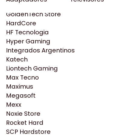
Gezatek
Gigabyte Aorus
GoldenTech Store
HP
HardCore
HyperX
HF Tecnologia
INNO3D
Hyper Gaming
Intel
Integrados Argentinos
Kingston
Katech
Lenovo
Liontech Gaming
Logitech
Max Tecno
MSI
Maximus
NVIDIA GeForce
Megasoft
NZXT
Mexx
Productos
PNY
Noxie Store
Palit
Rocket Hard
Similares
Philips
SCP Hardstore