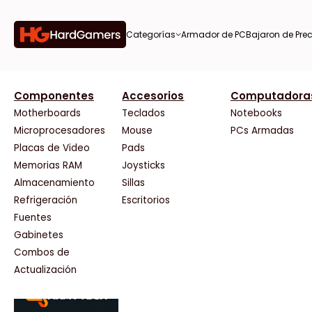
Categorías
Armador de PC
Bajaron de Prec
orías
Componentes
Accesorios
Computadora
AMD
CX
37 Bytes
Gigabyte Ao
Tiendas destacadas
or de
Motherboards
Teclados
Notebooks
AOC
Cooler Master
Acuario Insumos
HP
Microprocesadores
Mouse
PCs Armadas
AULA
Corsair
ArmyTech
HyperX
Placas de Video
Pads
Acer
Cougar
Backup Computación
INNO3D
Memorias RAM
Joysticks
on de
Adata
Crucial
Click Gaming
Intel
Almacenamiento
Sillas
AeroCool
Deepcool
Compufan Store
Kingston
Antec
Dell
Dinobyte
Lenovo
Refrigeración
Escritorios
Arkham
EVGA
Full H4rd
Logitech
Fuentes
as
Asrock
Gamemax
Gaming City
MSI
Gabinetes
Asus
Genesis
Gezatek
NVIDIA GeFo
Combos de
BenQ
Genius
GoldenTech Store
NZXT
s
Actualización