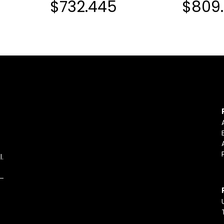
$732.445
$809.
l.