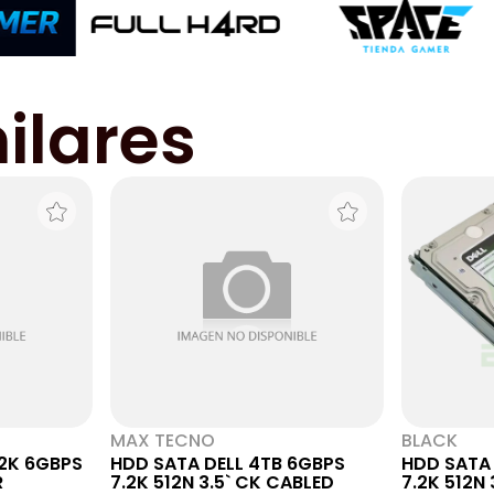
ilares
MAX TECNO
BLACK
.2K 6GBPS
HDD SATA DELL 4TB 6GBPS
HDD SATA 
R
7.2K 512N 3.5` CK CABLED
7.2K 512N