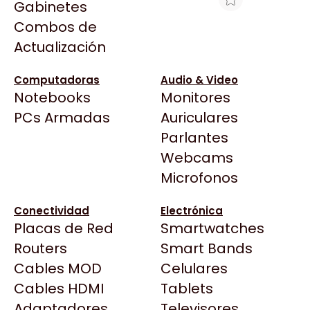
Gabinetes
Arkham
Combos de
MF HP 2375 ADVANTAGE 20PPM
Asrock
Actualización
Asus
$143.678
BenQ
Ver producto en la página de Max Tecno
Computadoras
Audio & Video
Notebooks
Monitores
CX
Todas las Tiendas
PCs Armadas
Auriculares
Cooler Master
37 Bytes
Parlantes
Corsair
Acuario Insumos
Webcams
Cougar
ArmyTech
Microfonos
Crucial
Backup Computación
Deepcool
Conectividad
Electrónica
Click Gaming
Dell
Placas de Red
Smartwatches
Compufan Store
EVGA
Routers
Smart Bands
Dinobyte
Gamemax
Cables MOD
Celulares
Full H4rd
Genesis
Cables HDMI
Tablets
Gaming City
Adaptadores
Genius
Televisores