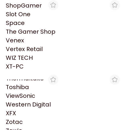
PowerColor
ShopGamer
Razer
Slot One
Redragon
Space
Samsung
The Gamer Shop
Sandisk
Venex
Sapphire
THE GAMER SHOP
TRYHARDWARE
Vertex Retail
IMPRESORA HP MF
IMPRESORA
Seagate
DESKJET INK ADVANTAGE
MULTIFUNCIÓN HP
WIZ TECH
Sentey
$307.599
$131.819
2875
DESKJET INK ADVANTAGE
2375
XT-PC
Solarmax
Thermaltake
Toshiba
ViewSonic
Western Digital
XFX
MAX TECNO
COMPUGARDEN
Zotac
TONER ALTERNATIVO HP
IMPRESORA HP MF