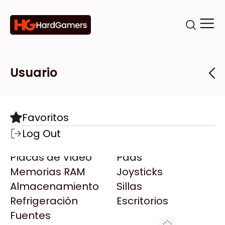
Categorías
Marcas
Tiendas
Usuario
Componentes
Accesorios
Todas las Marcas
Destacadas
Favoritos
Motherboards
Teclados
AMD
Log Out
Microprocesadores
Mouse
AOC
Placas de Video
Pads
AULA
Memorias RAM
Joysticks
Acer
Almacenamiento
Sillas
Adata
Refrigeración
Escritorios
AeroCool
Fuentes
Antec