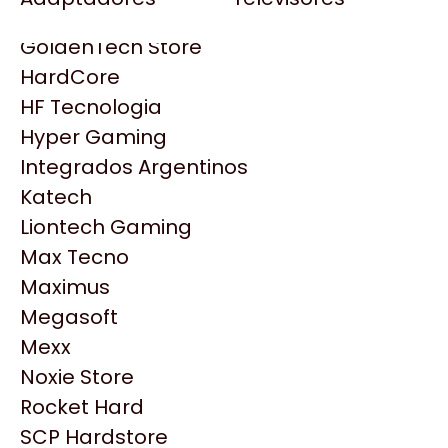
Gezatek
Gigabyte Aorus
GoldenTech Store
HP
HardCore
HyperX
HF Tecnologia
INNO3D
Hyper Gaming
Intel
Integrados Argentinos
Kingston
Katech
Lenovo
Liontech Gaming
Logitech
Max Tecno
MSI
Maximus
Productos
NVIDIA GeForce
Megasoft
NZXT
Mexx
Similares
PNY
Noxie Store
Palit
Rocket Hard
Philips
Explorá más productos similares
SCP Hardstore