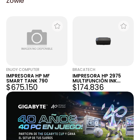
Zowie
CF237A NEGRO OFFICE
SMART TANK 790
$52.283
$694.238
11,000 COPIAS HP LJ MF
ENJOY COMPUTER
BRACATECH
IMPRESORA HP MF
IMPRESORA HP 2975
SMART TANK 790
MULTIFUNCIÓN INK
$675.150
$174.836
ADVANTAGE