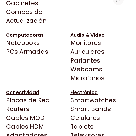
Gabinetes
Arkham
Combos de
PC CX AMD ATHLON
Asrock
Actualización
3000G+16G+SSD480 (ASUS)
Asus
$556.478
BenQ
Computadoras
Audio & Video
Ver producto en la página de Max Tecno
Notebooks
Monitores
CX
Todas las Tiendas
PCs Armadas
Auriculares
Cooler Master
37 Bytes
Parlantes
Corsair
Acuario Insumos
Webcams
Cougar
ArmyTech
Microfonos
Crucial
Backup Computación
Deepcool
Conectividad
Electrónica
Click Gaming
Dell
Placas de Red
Smartwatches
Compufan Store
EVGA
Routers
Smart Bands
Dinobyte
Gamemax
Cables MOD
Celulares
Full H4rd
Genesis
Cables HDMI
Tablets
Gaming City
Adaptadores
Genius
Televisores