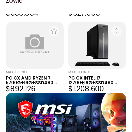
Zowie
PC CX AMD RYZEN 5
PC CX AMD RYZEN 3
3400G+16G+SSD480
3200G+16G+SSD480
$688.854
$627.956
(ASUS)
(ASUS)
MAX TECNO
MAX TECNO
PC CX AMD RYZEN 7
PC CX INTEL I7
5700G+16G+SSD480
12700+16G+SSD480
$892.126
$1.208.600
(ASUS)
(ASUS)