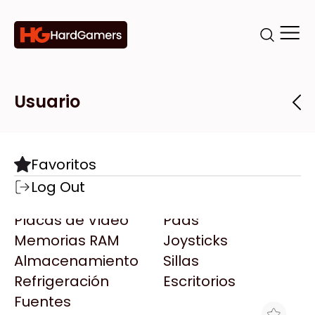
Categorías
Marcas
Tiendas
Usuario
Componentes
Accesorios
Todas las Marcas
Destacadas
Favoritos
Motherboards
Teclados
AMD
Log Out
Microprocesadores
Mouse
AOC
Placas de Video
Pads
AULA
Memorias RAM
Joysticks
Acer
Almacenamiento
Sillas
Adata
Refrigeración
Escritorios
AeroCool
Fuentes
Antec