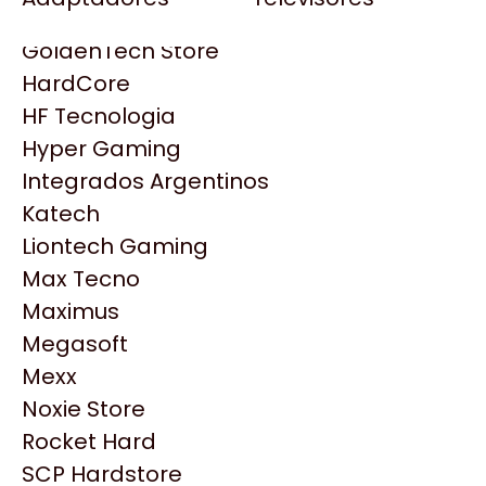
Gezatek
Gigabyte Aorus
GoldenTech Store
HP
HardCore
HyperX
HF Tecnologia
INNO3D
Hyper Gaming
Intel
Integrados Argentinos
Kingston
Katech
Lenovo
Liontech Gaming
Logitech
Max Tecno
MSI
Maximus
NVIDIA GeForce
Productos
Megasoft
NZXT
Mexx
PNY
Noxie Store
Similares
Palit
Rocket Hard
Philips
SCP Hardstore
Explorá más productos similares