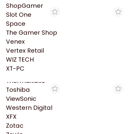
PowerColor
ShopGamer
Razer
Slot One
Redragon
Space
Samsung
The Gamer Shop
Sandisk
Venex
Sapphire
Vertex Retail
Seagate
MAX TECNO
MAX TECNO
WIZ TECH
PC CX AMD ATHLON
PC CX AMD ATHLON
Sentey
3000G+16G+SSD480
3000G+8G+SSD240
XT-PC
$564.954
$407.814
(ASUS)
(ASUS)
Solarmax
Thermaltake
Toshiba
ViewSonic
Western Digital
XFX
Zotac
MAX TECNO
MAX TECNO