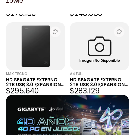
Zowie
HD EXTERNO 1TB
HD HDD EXTERNO 2TB
SEAGATE 2.5 USB 3.0
SEAGATE PORTABLE USB
$279.153
$248.050
PORTABLE BLACK
3.0
MAX TECNO
A4 FULL
HD SEAGATE EXTERNO
HD SEAGATE EXTERNO
2TB USB 3.0 EXPANSION
2TB USB 3.0 EXPANSION
$295.640
$283.129
BLACK (7308)
BLACK (7308)