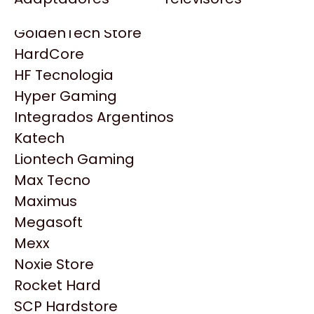
Gezatek
Gigabyte Aorus
GoldenTech Store
HP
HardCore
HyperX
HF Tecnologia
INNO3D
Hyper Gaming
Intel
Integrados Argentinos
Kingston
Katech
Lenovo
Liontech Gaming
Logitech
Max Tecno
MSI
Maximus
NVIDIA GeForce
Productos
Megasoft
NZXT
Mexx
PNY
Noxie Store
Similares
Palit
Rocket Hard
Philips
SCP Hardstore
Explorá más productos similares