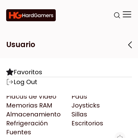
Categorías
Marcas
Tiendas
Usuario
Componentes
Accesorios
Todas las Marcas
Destacadas
Favoritos
Motherboards
Teclados
AMD
Log Out
Microprocesadores
Mouse
AOC
Placas de Video
Pads
AULA
Memorias RAM
Joysticks
Acer
Almacenamiento
Sillas
Adata
Refrigeración
Escritorios
AeroCool
Fuentes
Antec