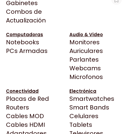
Gabinetes
Arkham
Combos de
HD EXTERNO 2TB SEAGATE 2.5 USB
Asrock
Actualización
3.0 PORTABLE BLACK
Asus
$326.276
BenQ
Computadoras
Audio & Video
Ver producto en la página de Max Tecno
Notebooks
Monitores
CX
Todas las Tiendas
PCs Armadas
Auriculares
Cooler Master
37 Bytes
Parlantes
Corsair
Acuario Insumos
Webcams
Cougar
ArmyTech
Microfonos
Crucial
Backup Computación
Deepcool
Conectividad
Electrónica
Click Gaming
Dell
Placas de Red
Smartwatches
Compufan Store
EVGA
Routers
Smart Bands
Dinobyte
Gamemax
Cables MOD
Celulares
Full H4rd
Genesis
Cables HDMI
Tablets
Gaming City
Adaptadores
Genius
Televisores