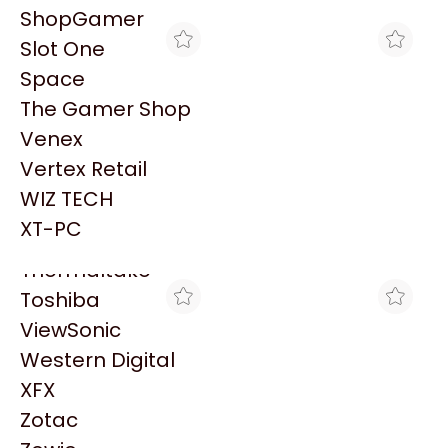
PowerColor
ShopGamer
Razer
Slot One
Redragon
Space
Samsung
The Gamer Shop
Sandisk
Venex
Sapphire
Vertex Retail
Seagate
ACUARIO INSUMOS
MAX TECNO
WIZ TECH
HD EXTERNO 2TB
HD EXTERNO 1TB
Sentey
SEAGATE 2.5 USB 3.0
SEAGATE 2.5 USB 3.0
XT-PC
$326.426
$279.020
PORTABLE BLACK
PORTABLE BLACK
Solarmax
Thermaltake
Toshiba
ViewSonic
Western Digital
XFX
Zotac
ACUARIO INSUMOS
XT-PC