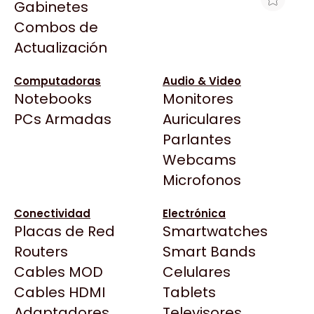
Gabinetes
Arkham
Combos de
HP 81 CIAN C4931A P/HP SERIE 5000
Asrock
Actualización
S/CAJA-VENCIDO
Asus
$2.437
BenQ
Computadoras
Audio & Video
Ver producto en la página de Max Tecno
Notebooks
Monitores
CX
Todas las Tiendas
PCs Armadas
Auriculares
Cooler Master
37 Bytes
Parlantes
Corsair
Acuario Insumos
Webcams
Cougar
ArmyTech
Microfonos
Crucial
Backup Computación
Deepcool
Conectividad
Electrónica
Click Gaming
Dell
Placas de Red
Smartwatches
Compufan Store
EVGA
Routers
Smart Bands
Dinobyte
Gamemax
Cables MOD
Celulares
Full H4rd
Genesis
Cables HDMI
Tablets
Gaming City
Adaptadores
Genius
Televisores