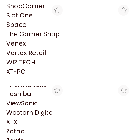
PowerColor
ShopGamer
Razer
Slot One
Redragon
Space
Samsung
The Gamer Shop
Sandisk
Venex
Sapphire
Vertex Retail
MAX TECNO
MAX TECNO
Seagate
HP 81 CIAN C4931A P/HP
HP 14 CAB CIAN C4921A
WIZ TECH
Sentey
SERIE 5000
P/HPCP1160 VENCIDO
$2.437
$3.207
XT-PC
Solarmax
Thermaltake
Toshiba
ViewSonic
Western Digital
XFX
Zotac
MAX TECNO
VENEX