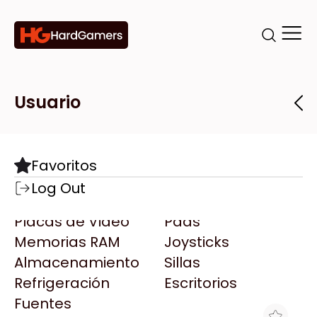
Categorías
Marcas
Tiendas
Usuario
Componentes
Accesorios
Todas las Marcas
Destacadas
Favoritos
Motherboards
Teclados
AMD
Log Out
Microprocesadores
Mouse
AOC
Placas de Video
Pads
AULA
Memorias RAM
Joysticks
Acer
Almacenamiento
Sillas
Adata
Refrigeración
Escritorios
AeroCool
Fuentes
Antec