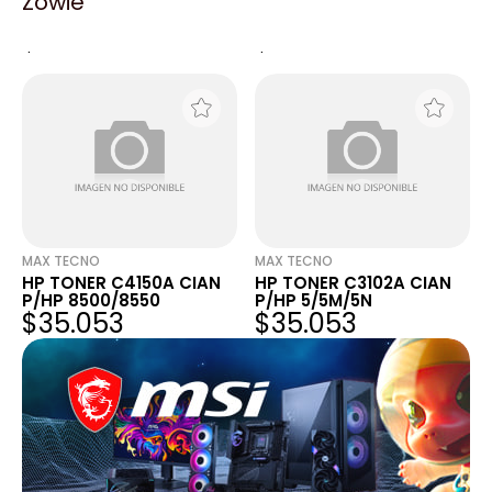
Zowie
HP 50 CIAN 51650C
TONER HP C4192A CIAN
P/HP250C/600C/650 -
P/HP 4500/4550
$3.207
$34.209
VENCIDOS
MAX TECNO
MAX TECNO
HP TONER C4150A CIAN
HP TONER C3102A CIAN
P/HP 8500/8550
P/HP 5/5M/5N
$35.053
$35.053