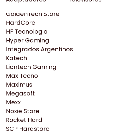
Gezatek
Gigabyte Aorus
GoldenTech Store
HP
HardCore
HyperX
HF Tecnologia
INNO3D
Hyper Gaming
Intel
Integrados Argentinos
Kingston
Katech
Lenovo
Liontech Gaming
Logitech
Max Tecno
MSI
Maximus
NVIDIA GeForce
Productos
Megasoft
NZXT
Mexx
PNY
Similares
Noxie Store
Palit
Rocket Hard
Philips
SCP Hardstore
Explorá más productos similares