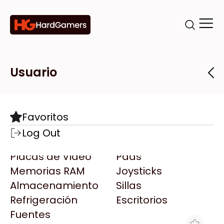
Categorías
Marcas
Tiendas
Usuario
Componentes
Accesorios
Todas las Marcas
Destacadas
Favoritos
Motherboards
Teclados
AMD
Log Out
Microprocesadores
Mouse
AOC
Placas de Video
Pads
AULA
Memorias RAM
Joysticks
Acer
Almacenamiento
Sillas
Adata
Refrigeración
Escritorios
AeroCool
Fuentes
Antec