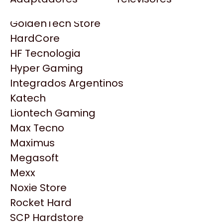
Gezatek
Gigabyte Aorus
GoldenTech Store
HP
HardCore
HyperX
HF Tecnologia
INNO3D
Hyper Gaming
Intel
Integrados Argentinos
Kingston
Katech
Lenovo
Liontech Gaming
Logitech
Max Tecno
MSI
Maximus
NVIDIA GeForce
Productos
Megasoft
NZXT
Mexx
PNY
Noxie Store
Similares
Palit
Rocket Hard
Philips
SCP Hardstore
Explorá más productos similares