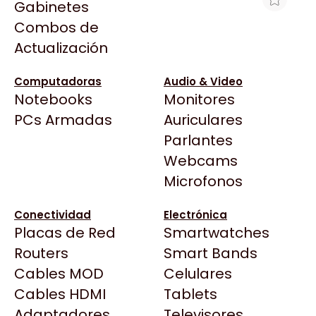
Gabinetes
Arkham
Combos de
HDD SAS HPE MSA 2.4TB SAS 10K SFF
Asrock
Actualización
M2 HDD
Asus
$1.411.803
BenQ
Computadoras
Audio & Video
Ver producto en la página de Max Tecno
Notebooks
Monitores
CX
Todas las Tiendas
PCs Armadas
Auriculares
Cooler Master
37 Bytes
Parlantes
Corsair
Acuario Insumos
Webcams
Cougar
ArmyTech
Microfonos
Crucial
Backup Computación
Deepcool
Conectividad
Electrónica
Click Gaming
Dell
Placas de Red
Smartwatches
Compufan Store
EVGA
Routers
Smart Bands
Dinobyte
Gamemax
Cables MOD
Celulares
Full H4rd
Genesis
Cables HDMI
Tablets
Gaming City
Adaptadores
Genius
Televisores