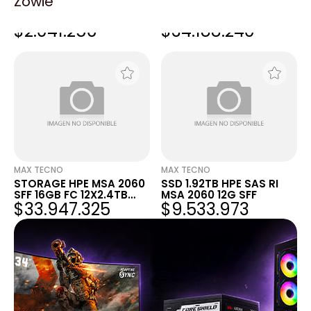
Zowie
DISCO RIGIDO INTERNO
STORAGE HPE MSA 2060
HP 2.4TB SAS 10K SFF
SFF 16GB FC 12X2.4TB
$2.041.256
$34.188.240
MSA2
HDD 29TB
MAX TECNO
MAX TECNO
STORAGE HPE MSA 2060
SSD 1.92TB HPE SAS RI
SFF 16GB FC 12X2.4TB
MSA 2060 12G SFF
$33.947.325
$9.533.973
HDD 29TB