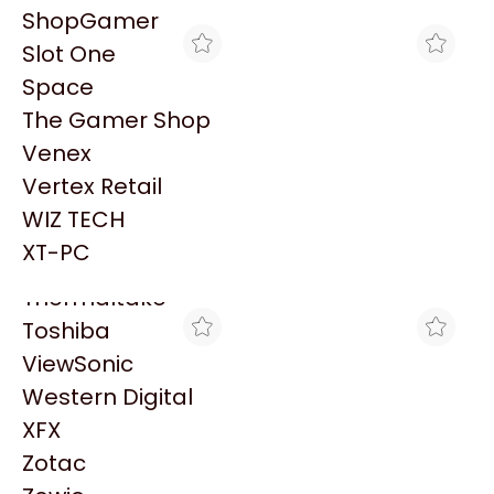
PowerColor
ShopGamer
Razer
Slot One
Redragon
Space
Samsung
The Gamer Shop
Sandisk
Venex
Sapphire
Vertex Retail
Seagate
BLACK
BLACK
WIZ TECH
PC ECOVISION AMD
PC ECOVISION AMD
Sentey
RYZEN 3 3200G + 8GB +
RYZEN 3 3200G + 8GB +
XT-PC
$599.520
$758.545
240GB
240GB + MONITOR 19
Solarmax
Thermaltake
Toshiba
ViewSonic
Western Digital
XFX
Zotac
MAX TECNO
BLACK