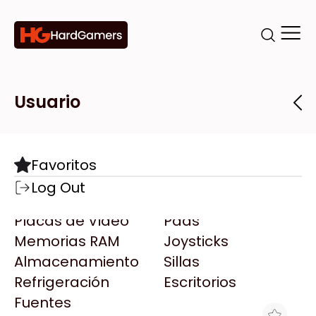
Categorías
Marcas
Tiendas
Usuario
Componentes
Accesorios
Todas las Marcas
Destacadas
Favoritos
Motherboards
Teclados
AMD
Log Out
Microprocesadores
Mouse
AOC
Placas de Video
Pads
AULA
Memorias RAM
Joysticks
Acer
Almacenamiento
Sillas
Adata
Refrigeración
Escritorios
AeroCool
Fuentes
Antec