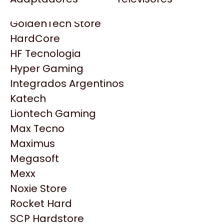
Gezatek
Gigabyte Aorus
GoldenTech Store
HP
HardCore
HyperX
HF Tecnologia
INNO3D
Hyper Gaming
Intel
Integrados Argentinos
Kingston
Katech
Lenovo
Liontech Gaming
Logitech
Max Tecno
MSI
Maximus
NVIDIA GeForce
Productos
Megasoft
NZXT
Mexx
PNY
Noxie Store
Similares
Palit
Rocket Hard
Philips
SCP Hardstore
Explorá más productos similares