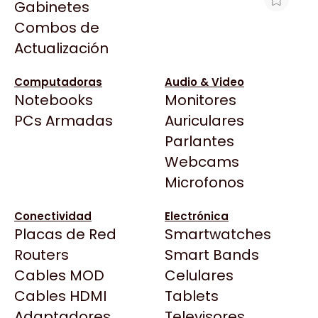
Gabinetes
Arkham
Combos de
PC ECOVISION AMD RYZEN 3 3200G +
Asrock
Actualización
8GB + 240GB
Asus
$508.825
BenQ
Computadoras
Audio & Video
Ver producto en la página de Max Tecno
Notebooks
Monitores
CX
Todas las Tiendas
PCs Armadas
Auriculares
Cooler Master
37 Bytes
Parlantes
Corsair
Acuario Insumos
Webcams
Cougar
ArmyTech
Microfonos
Crucial
Backup Computación
Deepcool
Conectividad
Electrónica
Click Gaming
Dell
Placas de Red
Smartwatches
Compufan Store
EVGA
Routers
Smart Bands
Dinobyte
Gamemax
Cables MOD
Celulares
Full H4rd
Genesis
Cables HDMI
Tablets
Gaming City
Adaptadores
Genius
Televisores