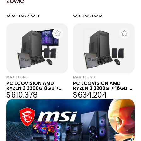
Zowie
PC ECOVISION AMD
PC ECOVISION AMD
RYZEN 3 3200G + 8GB +
RYZEN 3 3200G 8GB +
$643.764
$719.180
240GB + MONITOR 19
240GB + MONITOR 22
MAX TECNO
MAX TECNO
PC ECOVISION AMD
PC ECOVISION AMD
RYZEN 3 3200G 8GB +
RYZEN 3 3200G + 16GB +
$610.378
$634.204
240GB + MONITOR 22
240GB