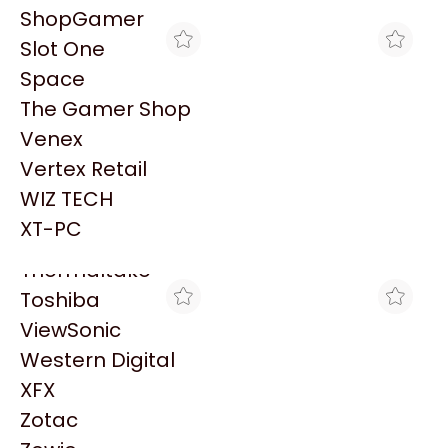
PowerColor
ShopGamer
Razer
Slot One
Redragon
Space
Samsung
The Gamer Shop
Sandisk
Venex
Sapphire
Vertex Retail
Seagate
MAX TECNO
MAX TECNO
WIZ TECH
LN PANTUM P2509W
LN PANTUM BP2300W
Sentey
22PPM 1200 X 1200 DPI
22PPM 1200 X 1200 DPI
XT-PC
$171.094
$171.094
USB WIFI
USB WIFI
Solarmax
Thermaltake
Toshiba
ViewSonic
Western Digital
XFX
Zotac
MAX TECNO
MAX TECNO