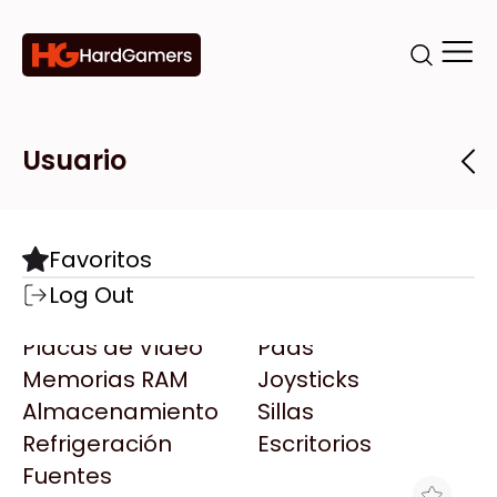
Categorías
Marcas
Tiendas
Usuario
Componentes
Accesorios
Todas las Marcas
Destacadas
Favoritos
Motherboards
Teclados
AMD
Log Out
Microprocesadores
Mouse
AOC
Placas de Video
Pads
AULA
Memorias RAM
Joysticks
Acer
Almacenamiento
Sillas
Adata
Refrigeración
Escritorios
AeroCool
Fuentes
Antec