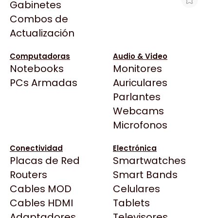
Gabinetes
Arkham
Combos de
MFL PANTUM BM2300NW 22PPM 1200
Asrock
Actualización
X 1200 DPI USB WIFI
Asus
$266.945
BenQ
Computadoras
Audio & Video
Ver producto en la página de Max Tecno
Notebooks
Monitores
CX
Todas las Tiendas
PCs Armadas
Auriculares
Cooler Master
37 Bytes
Parlantes
Corsair
Acuario Insumos
Webcams
Cougar
ArmyTech
Microfonos
Crucial
Backup Computación
Deepcool
Conectividad
Electrónica
Click Gaming
Dell
Placas de Red
Smartwatches
Compufan Store
EVGA
Routers
Smart Bands
Dinobyte
Gamemax
Cables MOD
Celulares
Full H4rd
Genesis
Cables HDMI
Tablets
Gaming City
Adaptadores
Genius
Televisores