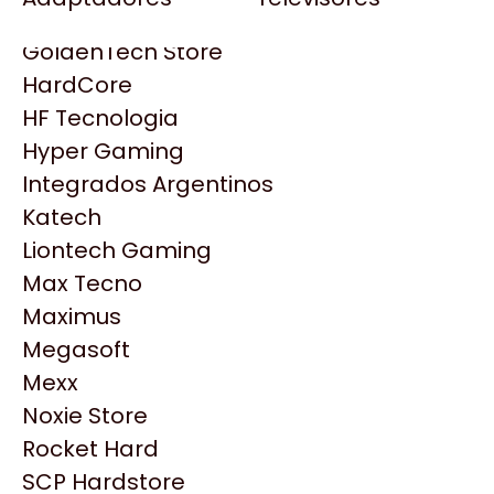
Gezatek
Gigabyte Aorus
GoldenTech Store
HP
HardCore
HyperX
HF Tecnologia
INNO3D
Hyper Gaming
Intel
Integrados Argentinos
Kingston
Katech
Lenovo
Liontech Gaming
Logitech
Max Tecno
MSI
Maximus
NVIDIA GeForce
Productos
Megasoft
NZXT
Mexx
PNY
Noxie Store
Similares
Palit
Rocket Hard
Philips
SCP Hardstore
Explorá más productos similares