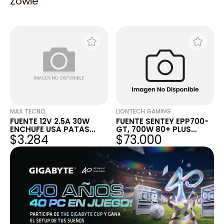
Zowie
VCC
4X1.7 +
$8.301
$17.903
MAX TECNO
LIONTECH GAMING
FUENTE 12V 2.5A 30W
FUENTE SENTEY EPP700-
ENCHUFE USA PATAS
GT, 700W 80+ PLUS
$3.284
$73.000
PLANAS
BRONZE REAL, ATX 2.31,
58AMP – 12V, ACTIVE
PFC, AUTOFAN SPEED
CONTROL