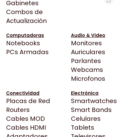
Gabinetes
Arkham
Combos de
FUENTE MAENI B 12V 500MA 2.1M +
Asrock
Actualización
Asus
$13.478
BenQ
Ver producto en la página de Max Tecno
Computadoras
Audio & Video
Notebooks
Monitores
CX
Todas las Tiendas
PCs Armadas
Auriculares
Cooler Master
37 Bytes
Parlantes
Corsair
Acuario Insumos
Webcams
Cougar
ArmyTech
Microfonos
Crucial
Backup Computación
Deepcool
Conectividad
Electrónica
Click Gaming
Dell
Placas de Red
Smartwatches
Compufan Store
EVGA
Routers
Smart Bands
Dinobyte
Gamemax
Cables MOD
Celulares
Full H4rd
Genesis
Cables HDMI
Tablets
Gaming City
Adaptadores
Genius
Televisores