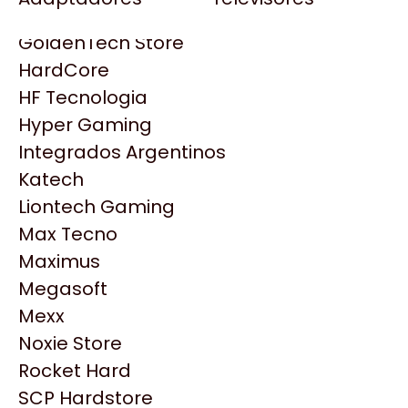
Gezatek
Gigabyte Aorus
GoldenTech Store
HP
HardCore
HyperX
HF Tecnologia
INNO3D
Hyper Gaming
Intel
Integrados Argentinos
Kingston
Katech
Lenovo
Liontech Gaming
Logitech
Max Tecno
MSI
Maximus
Productos
NVIDIA GeForce
Megasoft
NZXT
Mexx
Similares
PNY
Noxie Store
Palit
Rocket Hard
Philips
Explorá más productos similares
SCP Hardstore