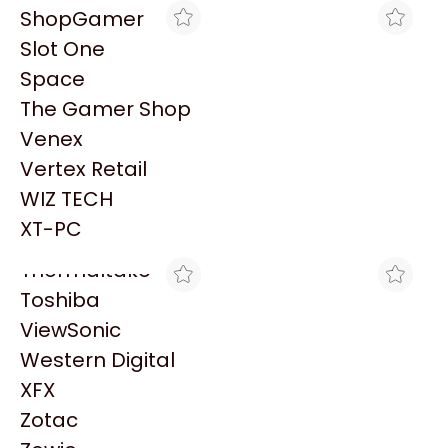
PowerColor
ShopGamer
Razer
Slot One
Redragon
Space
Samsung
The Gamer Shop
Sandisk
Venex
Sapphire
BLACK
MAX TECNO
Vertex Retail
FUENTE / CARGADOR 12V
FUENTE 12V 1A 2.1MM
Seagate
$7.800
- 500MA
WIZ TECH
Sentey
$9.774
XT-PC
Solarmax
Thermaltake
Toshiba
ViewSonic
Western Digital
XFX
MAX TECNO
MAX TECNO
Zotac
TRAFO 12V 500MA 2.5
FUENTE MAENI AE 5V 2.5A