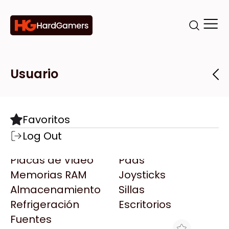
Categorías
Marcas
Tiendas
Usuario
Componentes
Accesorios
Todas las Marcas
Destacadas
Favoritos
Motherboards
Teclados
AMD
Log Out
Microprocesadores
Mouse
AOC
Placas de Video
Pads
AULA
Memorias RAM
Joysticks
Acer
Almacenamiento
Sillas
Adata
Refrigeración
Escritorios
AeroCool
Fuentes
Antec