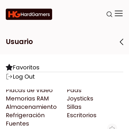
Categorías
Marcas
Tiendas
Usuario
Componentes
Accesorios
Todas las Marcas
Destacadas
Favoritos
Motherboards
Teclados
AMD
Log Out
Microprocesadores
Mouse
AOC
Placas de Video
Pads
AULA
Memorias RAM
Joysticks
Acer
Almacenamiento
Sillas
Adata
Refrigeración
Escritorios
AeroCool
Fuentes
Antec