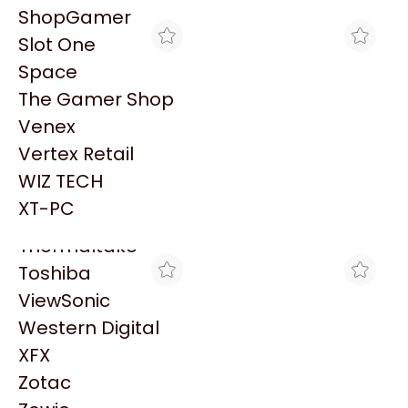
PowerColor
ShopGamer
Razer
Slot One
Redragon
Space
Samsung
The Gamer Shop
Sandisk
Venex
Sapphire
Vertex Retail
Seagate
MAX TECNO
MAX TECNO
WIZ TECH
LN BROTHER HL-L5210DN
LN BROTHER HL-L2360DW
Sentey
48PPM DUPLEX RED
32PPM WIFI DUPLEX
XT-PC
$701.705
$468.213
Solarmax
Thermaltake
Toshiba
ViewSonic
Western Digital
XFX
Zotac
MAX TECNO
MAX TECNO