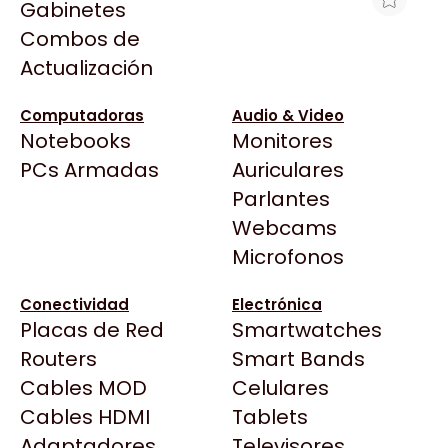
Gabinetes
Arkham
Combos de
LN BROTHER HL-L2320D 30PPM
Asrock
Actualización
DUPLEX
Asus
$390.799
BenQ
Computadoras
Audio & Video
Ver producto en la página de Max Tecno
Notebooks
Monitores
CX
Todas las Tiendas
PCs Armadas
Auriculares
Cooler Master
37 Bytes
Parlantes
Corsair
Acuario Insumos
Webcams
Cougar
ArmyTech
Microfonos
Crucial
Backup Computación
Deepcool
Conectividad
Electrónica
Click Gaming
Dell
Placas de Red
Smartwatches
Compufan Store
EVGA
Routers
Smart Bands
Dinobyte
Gamemax
Cables MOD
Celulares
Full H4rd
Genesis
Cables HDMI
Tablets
Gaming City
Adaptadores
Genius
Televisores