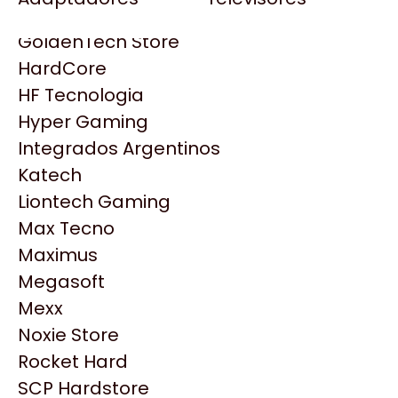
Gezatek
Gigabyte Aorus
GoldenTech Store
HP
HardCore
HyperX
HF Tecnologia
INNO3D
Hyper Gaming
Intel
Integrados Argentinos
Kingston
Katech
Lenovo
Liontech Gaming
Logitech
Max Tecno
MSI
Maximus
NVIDIA GeForce
Productos
Megasoft
NZXT
Mexx
PNY
Noxie Store
Similares
Palit
Rocket Hard
Philips
SCP Hardstore
Explorá más productos similares