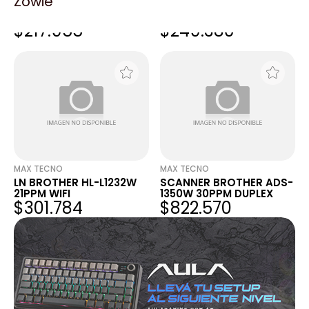
Zowie
LN BROTHER HL-1200
LN BROTHER HL-1212W
21PPM
21PPM WIFI
$217.955
$249.380
MAX TECNO
MAX TECNO
LN BROTHER HL-L1232W
SCANNER BROTHER ADS-
21PPM WIFI
1350W 30PPM DUPLEX
$301.784
$822.570