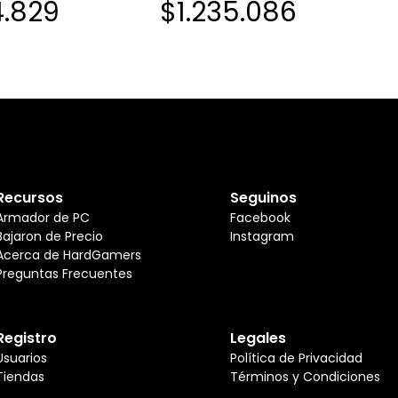
4.829
$1.235.086
Recursos
Seguinos
Armador de PC
Facebook
Bajaron de Precio
Instagram
Acerca de HardGamers
Preguntas Frecuentes
Registro
Legales
Usuarios
Política de Privacidad
Tiendas
Términos y Condiciones