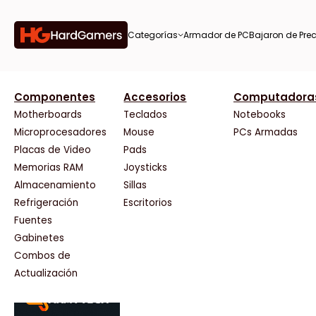
Categorías
Armador de PC
Bajaron de Prec
orías
Componentes
Accesorios
Computadora
AMD
CX
37 Bytes
Gigabyte Ao
Tiendas destacadas
or de
Motherboards
Teclados
Notebooks
AOC
Cooler Master
Acuario Insumos
HP
Microprocesadores
Mouse
PCs Armadas
AULA
Corsair
ArmyTech
HyperX
Placas de Video
Pads
Acer
Cougar
Backup Computación
INNO3D
Memorias RAM
Joysticks
on de
Adata
Crucial
Click Gaming
Intel
Almacenamiento
Sillas
AeroCool
Deepcool
Compufan Store
Kingston
Antec
Dell
Dinobyte
Lenovo
Refrigeración
Escritorios
Arkham
EVGA
Full H4rd
Logitech
Fuentes
as
Asrock
Gamemax
Gaming City
MSI
Gabinetes
Asus
Genesis
Gezatek
NVIDIA GeFo
Combos de
BenQ
Genius
GoldenTech Store
NZXT
s
Actualización