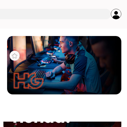
s
 29