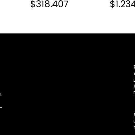
$318.407
$1.23
l.