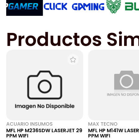
Productos Sim
ACUARIO INSUMOS
MAX TECNO
MFL HP M236SDW LASERJET 29
MFL HP M141W LASER
PPM WIFI
PPM WIFI