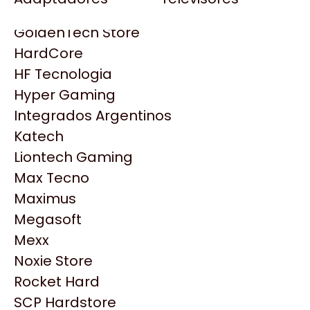
Gezatek
Gigabyte Aorus
GoldenTech Store
HP
HardCore
HyperX
HF Tecnologia
INNO3D
Hyper Gaming
Intel
Integrados Argentinos
Kingston
Katech
Lenovo
Liontech Gaming
Logitech
Max Tecno
MSI
Maximus
NVIDIA GeForce
Productos
Megasoft
NZXT
Mexx
PNY
Noxie Store
Similares
Palit
Rocket Hard
Philips
SCP Hardstore
Explorá más productos similares