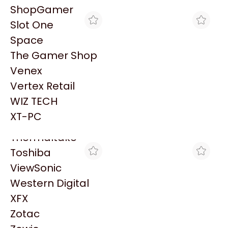
PowerColor
ShopGamer
Razer
Slot One
Redragon
Space
Samsung
The Gamer Shop
Sandisk
Venex
Sapphire
Vertex Retail
Seagate
MAX TECNO
MAX TECNO
WIZ TECH
CASETE ANTRIEB
EPSON CAJA
Sentey
P/EPSON LQ 800
MANTENIMIENTO
XT-PC
$2.554
$64.450
P/L8160/L8180
Solarmax
Thermaltake
Toshiba
ViewSonic
Western Digital
XFX
Zotac
MAX TECNO
MAX TECNO