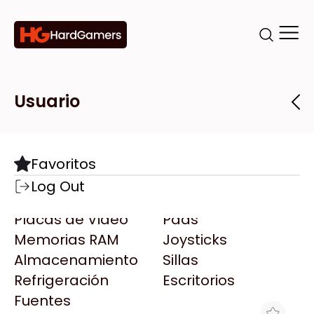
Categorías
Marcas
Tiendas
Usuario
Componentes
Accesorios
Todas las Marcas
Destacadas
Favoritos
Motherboards
Teclados
AMD
Log Out
Microprocesadores
Mouse
AOC
Placas de Video
Pads
AULA
Memorias RAM
Joysticks
Acer
Almacenamiento
Sillas
Adata
Refrigeración
Escritorios
AeroCool
Fuentes
Antec