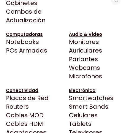
Gabinetes
Arkham
Combos de
EPSON NETWORK MODULE
Asrock
Actualización
P/DS70000/60000/6500/7500
Asus
$207.991
BenQ
Computadoras
Audio & Video
Ver producto en la página de Max Tecno
Notebooks
Monitores
CX
Todas las Tiendas
PCs Armadas
Auriculares
Cooler Master
37 Bytes
Parlantes
Corsair
Acuario Insumos
Webcams
Cougar
ArmyTech
Microfonos
Crucial
Backup Computación
Deepcool
Conectividad
Electrónica
Click Gaming
Dell
Placas de Red
Smartwatches
Compufan Store
EVGA
Routers
Smart Bands
Dinobyte
Gamemax
Cables MOD
Celulares
Full H4rd
Genesis
Cables HDMI
Tablets
Gaming City
Adaptadores
Genius
Televisores