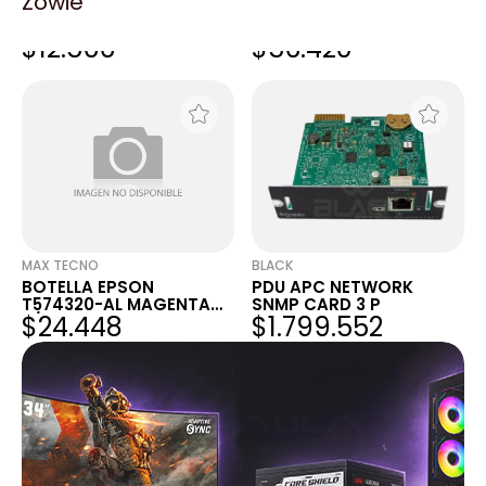
Zowie
EPSON CINTA S015631
EPSON CAJA DE
P/LX-350
MANTENIMIENTO
$12.566
$56.420
P/C3500
MAX TECNO
BLACK
BOTELLA EPSON
PDU APC NETWORK
T574320-AL MAGENTA
SNMP CARD 3 P
$24.448
$1.799.552
P/L8050