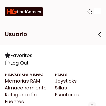
Categorías
Marcas
Tiendas
Usuario
Componentes
Accesorios
Todas las Marcas
Destacadas
Favoritos
Motherboards
Teclados
AMD
Log Out
Microprocesadores
Mouse
AOC
Placas de Video
Pads
AULA
Memorias RAM
Joysticks
Acer
Almacenamiento
Sillas
Adata
Refrigeración
Escritorios
AeroCool
Fuentes
Antec