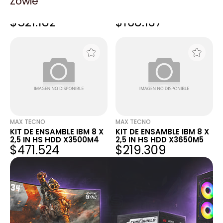
Zowie
KIT DE ENSAMBLE IBM 8 X
KIT DE ENSAMBLE IBM 4 X
2,5 IN HS HDD X3500M4
3,5 IN HS HDD X3300M4
$521.182
$168.137
MAX TECNO
MAX TECNO
KIT DE ENSAMBLE IBM 8 X
KIT DE ENSAMBLE IBM 8 X
2,5 IN HS HDD X3500M4
2,5 IN HS HDD X3650M5
$471.524
$219.309