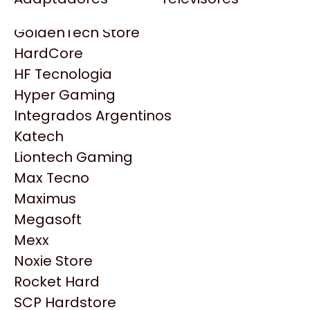
Gezatek
Gigabyte Aorus
GoldenTech Store
HP
HardCore
HyperX
HF Tecnologia
INNO3D
Hyper Gaming
Intel
Integrados Argentinos
Kingston
Katech
Lenovo
Liontech Gaming
Logitech
Max Tecno
MSI
Maximus
NVIDIA GeForce
Productos
Megasoft
NZXT
Mexx
PNY
Noxie Store
Similares
Palit
Rocket Hard
Philips
SCP Hardstore
Explorá más productos similares