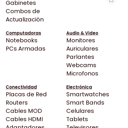
Gabinetes
Arkham
Combos de
KIT DE ENSAMBLE IBM 3 X 2,5 IN HS
Asrock
Actualización
HDD X3250M5
Asus
$53.366
BenQ
Computadoras
Audio & Video
Ver producto en la página de Max Tecno
Notebooks
Monitores
CX
Todas las Tiendas
PCs Armadas
Auriculares
Cooler Master
37 Bytes
Parlantes
Corsair
Acuario Insumos
Webcams
Cougar
ArmyTech
Microfonos
Crucial
Backup Computación
Deepcool
Conectividad
Electrónica
Click Gaming
Dell
Placas de Red
Smartwatches
Compufan Store
EVGA
Routers
Smart Bands
Dinobyte
Gamemax
Cables MOD
Celulares
Full H4rd
Genesis
Cables HDMI
Tablets
Gaming City
Adaptadores
Genius
Televisores