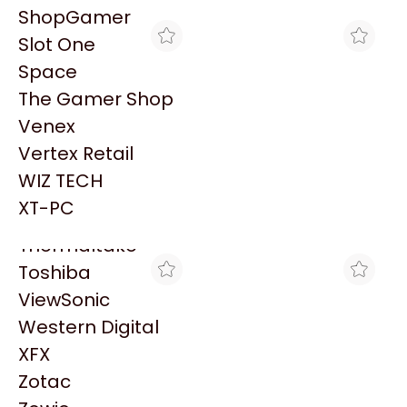
PowerColor
ShopGamer
Razer
Slot One
Redragon
Space
Samsung
The Gamer Shop
Sandisk
Venex
Sapphire
Vertex Retail
Seagate
BLACK
BLACK
WIZ TECH
KIT DE ENSAMBLE IBM 3 X
KIT DE ENSAMBLE IBM 4 X
Sentey
2,5 IN HS HDD X3250M5
3,5 IN HS HDD X3300M4
XT-PC
$58.723
$185.844
Solarmax
Thermaltake
Toshiba
ViewSonic
Western Digital
XFX
Zotac
BLACK
MAX TECNO