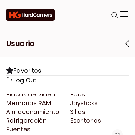
Categorías
Marcas
Tiendas
Usuario
Componentes
Accesorios
Todas las Marcas
Destacadas
Favoritos
Motherboards
Teclados
AMD
Log Out
Microprocesadores
Mouse
AOC
Placas de Video
Pads
AULA
Memorias RAM
Joysticks
Acer
Almacenamiento
Sillas
Adata
Refrigeración
Escritorios
AeroCool
Fuentes
Antec