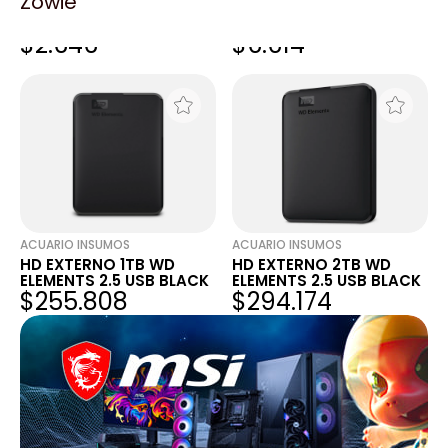
Zowie
FUNDA P/HD EXTERNO
FUNDA P/TABLET 10`
BAGS NEOP 3MM FRENCH
BAGS SIMIL NEOP NEGRO
$2.646
$6.614
BULLDOG
ACUARIO INSUMOS
ACUARIO INSUMOS
HD EXTERNO 1TB WD
HD EXTERNO 2TB WD
ELEMENTS 2.5 USB BLACK
ELEMENTS 2.5 USB BLACK
$255.808
$294.174