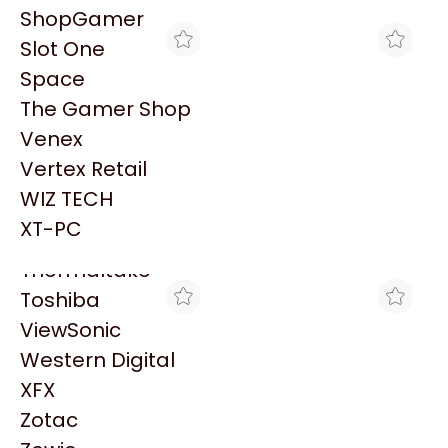
PowerColor
ShopGamer
Razer
Slot One
Redragon
Space
Samsung
The Gamer Shop
Sandisk
Venex
Sapphire
Vertex Retail
Seagate
MAX TECNO
MAX TECNO
WIZ TECH
FUNDA P/TABLET 7 BAGS
FUNDA P/HD EXTERNO
Sentey
HARD BUSINESS NEGRO
BAGS NEOP 3MM SQUARE
XT-PC
$5.291
$2.646
Solarmax
Thermaltake
Toshiba
ViewSonic
Western Digital
XFX
Zotac
MAX TECNO
MAX TECNO