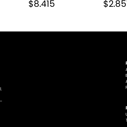
$8.415
$2.85
l.