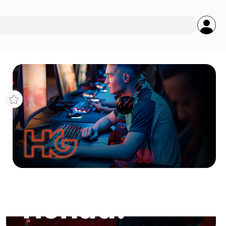
s
400