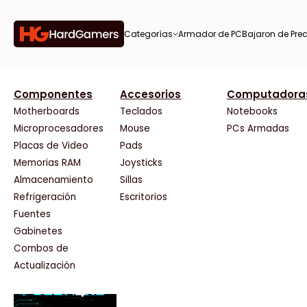
Categorías
Armador de PC
Bajaron de Prec
orías
Componentes
Accesorios
Computadora
AMD
CX
37 Bytes
Gigabyte Ao
Tiendas destacadas
or de
Motherboards
Teclados
Notebooks
AOC
Cooler Master
Acuario Insumos
HP
Microprocesadores
Mouse
PCs Armadas
AULA
Corsair
ArmyTech
HyperX
Placas de Video
Pads
Acer
Cougar
Backup Computación
INNO3D
Memorias RAM
Joysticks
on de
Adata
Crucial
Click Gaming
Intel
Almacenamiento
Sillas
AeroCool
Deepcool
Compufan Store
Kingston
Antec
Dell
Dinobyte
Lenovo
Refrigeración
Escritorios
Arkham
EVGA
Full H4rd
Logitech
Fuentes
as
Asrock
Gamemax
Gaming City
MSI
Gabinetes
Asus
Genesis
Gezatek
NVIDIA GeFo
Combos de
BenQ
Genius
GoldenTech Store
NZXT
s
Actualización