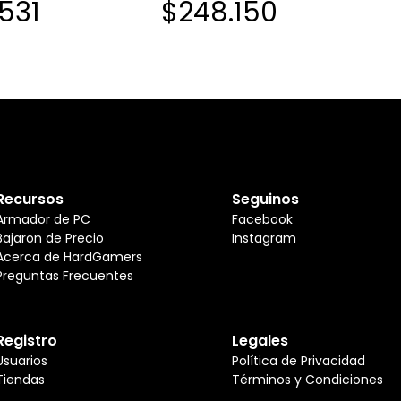
531
$248.150
NTERRUPTOR NEGRO
BLANCASINTERRUPTOR NEGRO
T DOBLE DISPARO SIN
INGLES PBT DOBLE DISPARO SIN
 ESTUCHE SUPERIOR
COSTURAS ESTUCHE SUPERIOR
TUCHE INFERIOR
BLANCO ESTUCHE INFERIOR
BLANCO
Recursos
Seguinos
Armador de PC
Facebook
Bajaron de Precio
Instagram
Acerca de HardGamers
Preguntas Frecuentes
Registro
Legales
Usuarios
Política de Privacidad
Tiendas
Términos y Condiciones