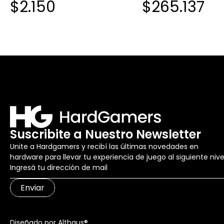
$2.150
$265.137
NEGRO
BLANCASINTERRUPT
INGLES PBT DOBLE D
COSTURAS ESTUCHE
BLANCO ESTUCHE IN
BLANCO
Suscribite a Nuestro Newsletter
Unite a Hardgamers y recibí las últimas novedades en
hardware para llevar tu experiencia de juego al siguiente nive
Enviar
Diseñado por Althaus®