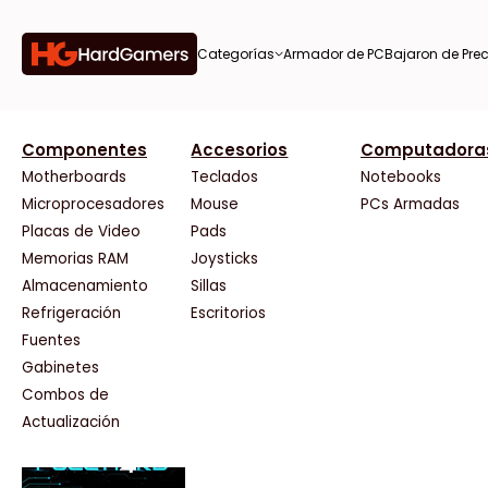
Categorías
Armador de PC
Bajaron de Prec
orías
Componentes
Accesorios
Computadora
AMD
CX
37 Bytes
Gigabyte Ao
Tiendas destacadas
or de
Motherboards
Teclados
Notebooks
AOC
Cooler Master
Acuario Insumos
HP
Microprocesadores
Mouse
PCs Armadas
AULA
Corsair
ArmyTech
HyperX
Placas de Video
Pads
Acer
Cougar
Backup Computación
INNO3D
Memorias RAM
Joysticks
on de
Adata
Crucial
Click Gaming
Intel
Almacenamiento
Sillas
AeroCool
Deepcool
Compufan Store
Kingston
Antec
Dell
Dinobyte
Lenovo
Refrigeración
Escritorios
Arkham
EVGA
Full H4rd
Logitech
Fuentes
as
Asrock
Gamemax
Gaming City
MSI
Gabinetes
Asus
Genesis
Gezatek
NVIDIA GeFo
Combos de
BenQ
Genius
GoldenTech Store
NZXT
s
Actualización