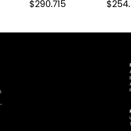
$290.715
$254.
OR NEGRO
BLANCASINTERRUPTOR NEGRO
BLANCASI
ISPARO SIN
INGLES PBT DOBLE DISPARO SIN
INGLES PB
 SUPERIOR
COSTURAS ESTUCHE SUPERIOR
COSTURAS
FERIOR
BLANCO ESTUCHE INFERIOR
BLANCO ES
BLANCO
BLANCO
l.