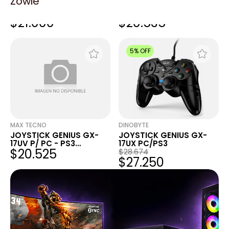
Zowie
JOYSTICK GENIUS GX-
JOYSTICK GENIUS GX-
17UX P/ PC – PS3
17UV P/ PC - PS3
$21.000
$20.535
VIBRACION
VIBRACION
5% OFF
MAX TECNO
DINOBYTE
JOYSTICK GENIUS GX-
JOYSTICK GENIUS GX-
17UV P/ PC - PS3
17UX PC/PS3
$20.525
VIBRACION
$28.674
$27.250