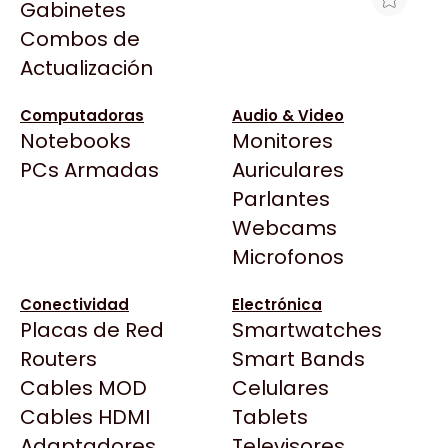
Gabinetes
Arkham
Combos de
JOYSTICK GENIUS GX-23UV P/PC -
Asrock
Actualización
PS3/4 VIBRACION
Asus
$27.481
BenQ
Computadoras
Audio & Video
Ver producto en la página de Max Tecno
Notebooks
Monitores
CX
Todas las Tiendas
PCs Armadas
Auriculares
Cooler Master
37 Bytes
Parlantes
Corsair
Acuario Insumos
Webcams
Cougar
ArmyTech
Microfonos
Crucial
Backup Computación
Deepcool
Conectividad
Electrónica
Click Gaming
Dell
Placas de Red
Smartwatches
Compufan Store
EVGA
Routers
Smart Bands
Dinobyte
Gamemax
Cables MOD
Celulares
Full H4rd
Genesis
Cables HDMI
Tablets
Gaming City
Adaptadores
Genius
Televisores