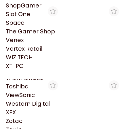
PowerColor
ShopGamer
Razer
Slot One
Redragon
Space
Samsung
The Gamer Shop
Sandisk
Venex
Sapphire
Vertex Retail
Seagate
LIONTECH GAMING
ACUARIO INSUMOS
WIZ TECH
JOYSTICK GENIUS GX-
JOYSTICK GENIUS GX-
Sentey
23UV P/PC – PS3/4
23UV P/PC - PS3/4
XT-PC
$27.500
$27.493
VIBRACION
VIBRACION
Solarmax
Thermaltake
Toshiba
ViewSonic
Western Digital
XFX
Zotac
LIONTECH GAMING
ACUARIO INSUMOS