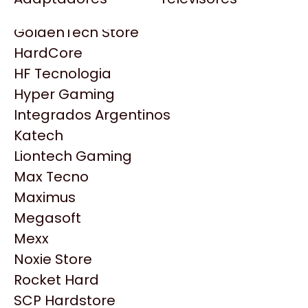
Gezatek
Gigabyte Aorus
GoldenTech Store
HP
HardCore
HyperX
HF Tecnologia
INNO3D
Hyper Gaming
Intel
Integrados Argentinos
Kingston
Katech
Lenovo
Liontech Gaming
Logitech
Max Tecno
MSI
Maximus
NVIDIA GeForce
Productos
Megasoft
NZXT
Mexx
PNY
Noxie Store
Similares
Palit
Rocket Hard
Philips
SCP Hardstore
Explorá más productos similares