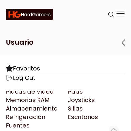
Categorías
Marcas
Tiendas
Usuario
Componentes
Accesorios
Todas las Marcas
Destacadas
Favoritos
Motherboards
Teclados
AMD
Log Out
Microprocesadores
Mouse
AOC
Placas de Video
Pads
AULA
Memorias RAM
Joysticks
Acer
Almacenamiento
Sillas
Adata
Refrigeración
Escritorios
AeroCool
Fuentes
Antec